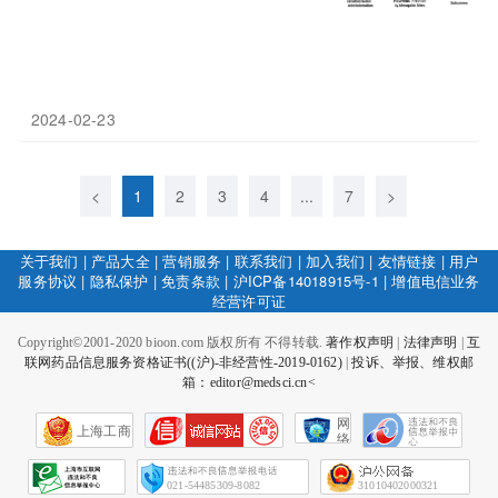
2024-02-23
<
1
2
3
4
...
7
>
关于我们
|
产品大全
|
营销服务
|
联系我们
|
加入我们
|
友情链接
|
用户
服务协议
|
隐私保护
|
免责条款
|
沪ICP备14018915号-1
|
增值电信业务
经营许可证
Copyright©2001-2020 bioon.com 版权所有 不得转载.
著作权声明
|
法律声明
|
互
联网药品信息服务资格证书((沪)-非经营性-2019-0162)
|
投诉、举报、维权邮
箱：editor@medsci.cn<
网
上海工商
络
社
会
征
021-54485309-8082
31010402000321