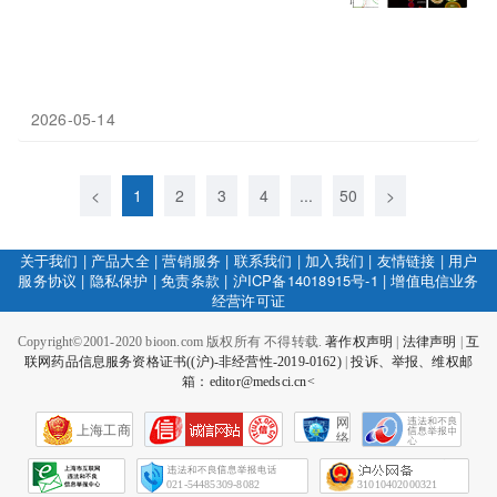
2026-05-14
<
1
2
3
4
...
50
>
关于我们
|
产品大全
|
营销服务
|
联系我们
|
加入我们
|
友情链接
|
用户
服务协议
|
隐私保护
|
免责条款
|
沪ICP备14018915号-1
|
增值电信业务
经营许可证
Copyright©2001-2020 bioon.com 版权所有 不得转载.
著作权声明
|
法律声明
|
互
联网药品信息服务资格证书((沪)-非经营性-2019-0162)
|
投诉、举报、维权邮
箱：editor@medsci.cn<
网
上海工商
络
社
会
征
021-54485309-8082
31010402000321