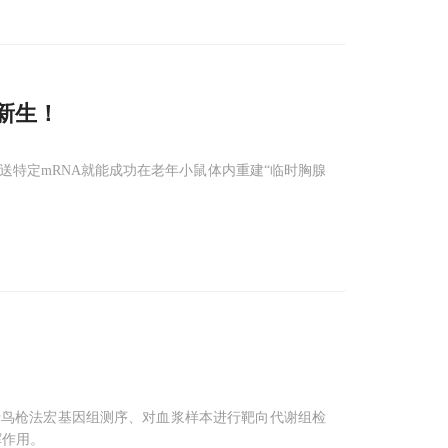
新生！
特定mRNA就能成功在老年小鼠体内重建“临时胸腺
行鸟枪法宏基因组测序、对血浆样本进行靶向代谢组检
挥作用。