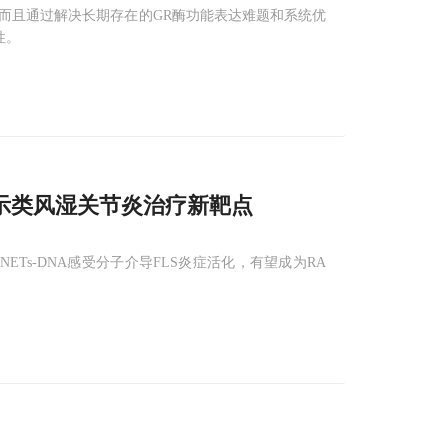
而且通过解决长期存在的GR酶功能表达难题和系统优
性。
示类风湿关节炎治疗新靶点
为NETs-DNA感受分子介导FLS炎症活化，有望成为RA