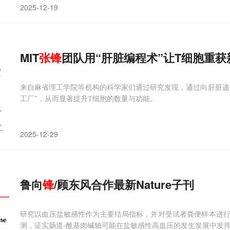
2025-12-19
MIT
张
锋
团队用“肝脏编程术”让T细胞重获
来自麻省理工学院等机构的科学家们通过研究发现，通过向肝脏递送
工厂”，从而显著提升T细胞的数量与功能。
2025-12-29
鲁向
锋
/顾东风合作最新Nature子刊
研究以血压盐敏感性作为主要结局指标，并对受试者粪便样本进
测，证实肠道-酰基肉碱轴可能在盐敏感性高血压的发生发展中发