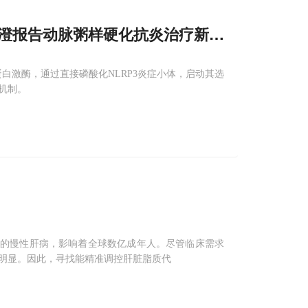
澄报告动脉粥样硬化抗炎治疗新靶点—SBK2
白激酶，通过直接磷酸化NLRP3炎症小体，启动其选
机制。
遍的慢性肝病，影响着全球数亿成年人。尽管临床需求
明显。因此，寻找能精准调控肝脏脂质代