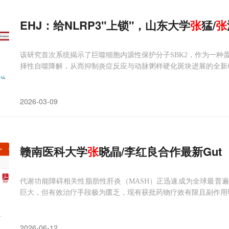
EHJ：给NLRP3"上锁"，山东大学
张
猛/
张
该研究首次系统揭示了巨噬细胞内源性保护分子SBK2，作为一种蛋
择性自噬降解，从而抑制炎症反应与动脉粥样硬化斑块进展的全新
2026-03-09
赣南医科大学
张
晓晶/李红良合作最新Gut
代谢功能障碍相关性脂肪性肝炎（MASH）正迅速成为全球最普
巨大，但有效治疗手段极为匮乏，现有获批药物疗效有限且副作用
2026-06-12