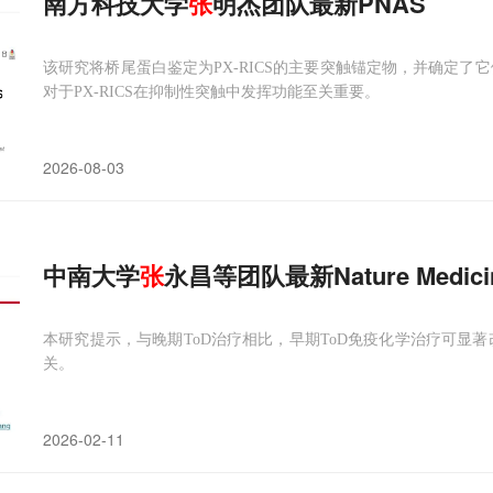
南方科技大学
张
明杰团队最新PNAS
该研究将桥尾蛋白鉴定为PX-RICS的主要突触锚定物，并确定了
对于PX-RICS在抑制性突触中发挥功能至关重要。
2026-08-03
中南大学
张
永昌等团队最新Nature Medici
本研究提示，与晚期ToD治疗相比，早期ToD免疫化学治疗可显著改
关。
2026-02-11