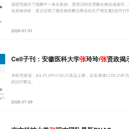
该研究揭示了细菌中一条全新的、更简洁的生育酚生物合成途径，
化前体供给，首次证明了微生物发酵法商业化生产维生素E的可行
2026-07-31
Cell子刊：安徽医科大学
张
玲玲/
张
贤政揭
本研究发现，RA-FLS中CCDC25表达上调，证实单体CCDC25作
的治疗靶点。
2026-07-09