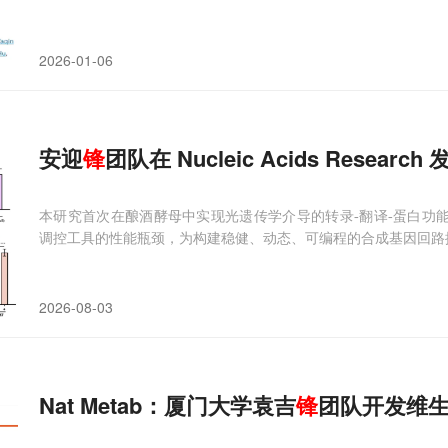
2026-01-06
安迎
锋
团队在 Nucleic Acids Rese
本研究首次在酿酒酵母中实现光遗传学介导的转录-翻译-蛋白功能三级协
调控工具的性能瓶颈，为构建稳健、动态、可编程的合成基因回路
2026-08-03
Nat Metab：厦门大学袁吉
锋
团队开发维生