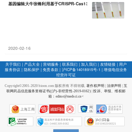
基因编辑大牛张锋利用基于CRISPR-Cas13的
SHERLOCK
系统检测
2020-02-16
关于我们
|
产品大全
|
营销服务
|
联系我们
|
加入我们
|
友情链接
|
用户
服务协议
|
隐私保护
|
免责条款
|
沪ICP备14018915号-1
|
增值电信业务
经营许可证
Copyright©2001-2020 bioon.com 版权所有 不得转载.
著作权声明
|
法律声明
|
互
联网药品信息服务资格证书((沪)-非经营性-2019-0162)
|
投诉、举报、维权邮
箱：editor@medsci.cn<
网
上海工商
络
社
会
征
021-54485309-8082
31010402000321
信