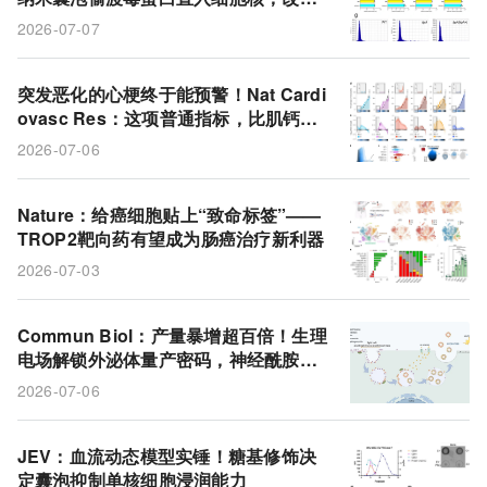
胃癌致病认知
2026-07-07
突发恶化的心梗终于能预警！Nat Cardi
ovasc Res：这项普通指标，比肌钙蛋
白还准
2026-07-06
Nature：给癌细胞贴上“致命标签”——
TROP2靶向药有望成为肠癌治疗新利器
2026-07-03
Commun Biol：产量暴增超百倍！生理
电场解锁外泌体量产密码，神经酰胺介
导膜出芽破解再生医学瓶颈
2026-07-06
JEV：血流动态模型实锤！糖基修饰决
定囊泡抑制单核细胞浸润能力