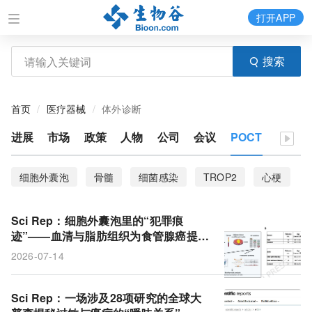
打开APP
搜索
首页
医疗器械
体外诊断
进展
市场
政策
人物
公司
会议
POCT
细胞外囊泡
骨髓
细菌感染
TROP2
心梗
中性粒细胞
胃癌
Tipα
临床转化
Sci Rep：细胞外囊泡里的“犯罪痕
生物标志物
体外模型
炎症
N-糖基化
迹”——血清与脂肪组织为食管腺癌提供
新线索
2026-07-14
小细胞外囊泡
皮肤角质形成细胞
结直肠癌
胚胎干细胞
电场
幽门螺旋杆菌
类器官
Sci Rep：一场涉及28项研究的全球大