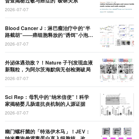
普查揭秘过敏与癌症的“暧昧关系”
癌症筛查
癌症发生率
关联强度
哮喘
2026-07-07
回归模型
食管癌
实体瘤
过敏
耐药性
SECrifuge
母乳
坏死性小肠结肠炎
基质蛋白
Blood Cancer J：淋巴瘤治疗中的“半
路截胡”——癌细胞释放的“诱饵”小泡或
阿尔茨海默病
弥漫大B细胞淋巴瘤
CD20抗原
会让靶向药功亏一篑
2026-07-07
炎症反应
外泌体遇劲敌？！Nature 子刊发现血液
新颗粒，为阿尔茨海默病无创检测破局
2026-07-07
Sci Rep：母乳中的“纳米信使”！科学
家揭秘婴儿肠道抗炎机制的人源证据
2026-07-07
幽门螺杆菌的「特洛伊木马」！JEV：
纳米囊泡偷渡毒蛋白直入细胞核，改写