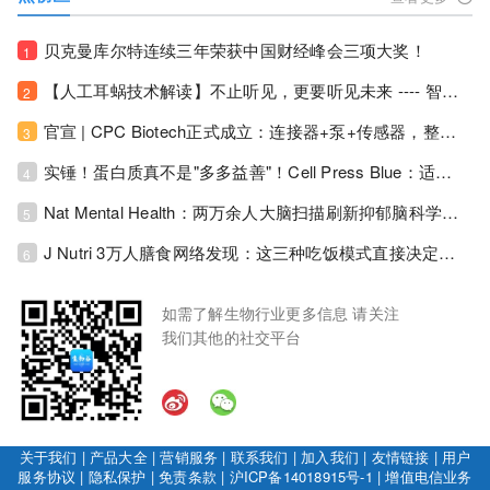
贝克曼库尔特连续三年荣获中国财经峰会三项大奖！
1
【人工耳蜗技术解读】不止听见，更要听见未来 ---- 智能耳蜗，开启人工耳蜗技术新纪元！
2
官宣 | CPC Biotech正式成立：连接器+泵+传感器，整合生物制药流体管理解决方案！
3
实锤！蛋白质真不是"多多益善"！Cell Press Blue：适度限蛋白，反而拉长健康寿命！
4
Nat Mental Health：两万余人大脑扫描刷新抑郁脑科学认知！抑郁不只是情绪病，视觉、运动脑区同步受损！
5
J Nutri 3万人膳食网络发现：这三种吃饭模式直接决定心血管风险与寿命长短！
6
如需了解生物行业更多信息 请关注
我们其他的社交平台
关于我们
|
产品大全
|
营销服务
|
联系我们
|
加入我们
|
友情链接
|
用户
服务协议
|
隐私保护
|
免责条款
|
沪ICP备14018915号-1
|
增值电信业务