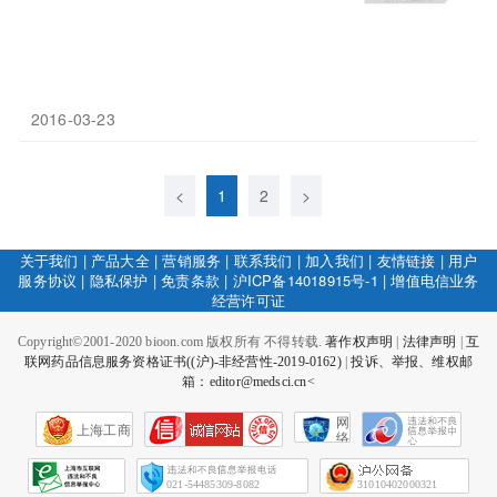
2016-03-23
<
1
2
>
关于我们
|
产品大全
|
营销服务
|
联系我们
|
加入我们
|
友情链接
|
用户
服务协议
|
隐私保护
|
免责条款
|
沪ICP备14018915号-1
|
增值电信业务
经营许可证
Copyright©2001-2020 bioon.com 版权所有 不得转载.
著作权声明
|
法律声明
|
互
联网药品信息服务资格证书((沪)-非经营性-2019-0162)
|
投诉、举报、维权邮
箱：editor@medsci.cn<
网
上海工商
络
社
会
征
021-54485309-8082
31010402000321