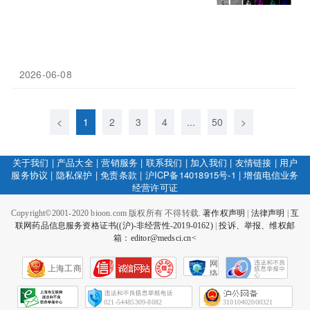
2026-06-08
<
1
2
3
4
...
50
>
关于我们
|
产品大全
|
营销服务
|
联系我们
|
加入我们
|
友情链接
|
用户
服务协议
|
隐私保护
|
免责条款
|
沪ICP备14018915号-1
|
增值电信业务
经营许可证
Copyright©2001-2020 bioon.com 版权所有 不得转载.
著作权声明
|
法律声明
|
互
联网药品信息服务资格证书((沪)-非经营性-2019-0162)
|
投诉、举报、维权邮
箱：editor@medsci.cn<
网
上海工商
络
社
会
征
021-54485309-8082
31010402000321