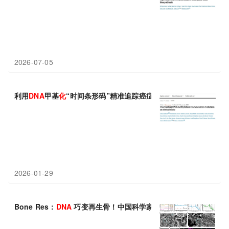
2026-07-05
利用
DNA
甲基
化
“时间条形码”精准追踪癌症演变过程
2026-01-29
Bone Res：
DNA
巧变再生骨！中国科学家研发“智能”
DNA
水凝胶