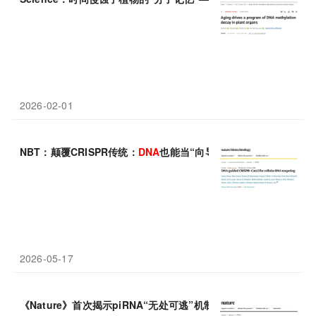
2026-02-01
NBT：颠覆CRISPR传统：
DNA
也能当“向导”，Ψ
DNA
实现RNA靶
2026-05-17
《Nature》首次揭示piRNA“无处可逃”机制，确保转座子
DNA
甲基