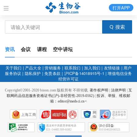
打开APP
搜索
资讯
会议
课程
空中讲坛
关于我们
|
产品大全
|
营销服务
|
联系我们
|
加入我们
|
友情链接
|
用户
服务协议
|
隐私保护
|
免责条款
|
沪ICP备14018915号-1
|
增值电信业务
经营许可证
Copyright©2001-2020 bioon.com 版权所有 不得转载.
著作权声明
|
法律声明
|
互
联网药品信息服务资格证书((沪)-非经营性-2019-0162)
|
投诉、举报、维权邮
箱：editor@medsci.cn<
网
上海工商
络
社
会
征
021-54485309-8082
31010402000321
信