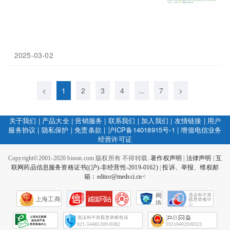
2025-03-02
<
1
2
3
4
...
7
>
关于我们
|
产品大全
|
营销服务
|
联系我们
|
加入我们
|
友情链接
|
用户
服务协议
|
隐私保护
|
免责条款
|
沪ICP备14018915号-1
|
增值电信业务
经营许可证
Copyright©2001-2020 bioon.com 版权所有 不得转载.
著作权声明
|
法律声明
|
互
联网药品信息服务资格证书((沪)-非经营性-2019-0162)
|
投诉、举报、维权邮
箱：editor@medsci.cn<
网
上海工商
络
社
会
征
021-54485309-8082
31010402000321