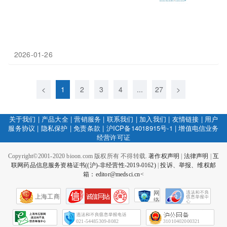
2026-01-26
<
1
2
3
4
...
27
>
关于我们
|
产品大全
|
营销服务
|
联系我们
|
加入我们
|
友情链接
|
用户
服务协议
|
隐私保护
|
免责条款
|
沪ICP备14018915号-1
|
增值电信业务
经营许可证
Copyright©2001-2020 bioon.com 版权所有 不得转载.
著作权声明
|
法律声明
|
互
联网药品信息服务资格证书((沪)-非经营性-2019-0162)
|
投诉、举报、维权邮
箱：editor@medsci.cn<
网
上海工商
络
社
会
征
021-54485309-8082
31010402000321