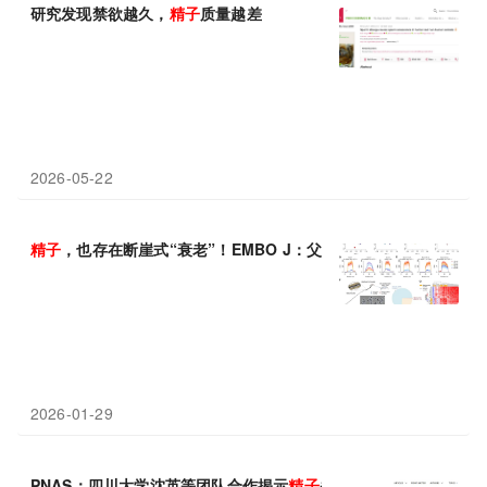
研究发现禁欲越久，
精子
质量越差
2026-05-22
精子
，也存在断崖式“衰老”！EMBO J：父龄超 40 岁，
精子
头RN
2026-01-29
PNAS：四川大学沈英等团队合作揭示
精子
头部“瘦身”的秘密