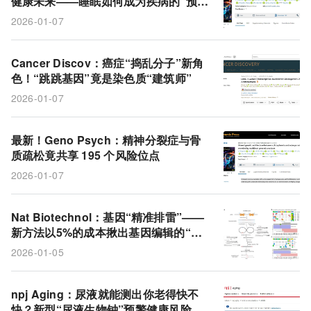
健康未来——睡眠如何成为疾病的“预告
SleepFM
睡眠
代谢组学
风险
代谢产物
信”？
2026-01-07
LINE-1
RNA
骨质疏松症
位点
DNA
骨密度
精神分裂症
染色质
逆转座子
Cancer Discov：癌症“捣乱分子”新角
色！“跳跳基因”竟是染色质“建筑师”
生活方式
2026-01-07
最新！Geno Psych：精神分裂症与骨
质疏松竟共享 195 个风险位点
2026-01-07
Nat Biotechnol：基因“精准排雷”——
新方法以5%的成本揪出基因编辑的“脱
靶暗箭”
2026-01-05
npj Aging：尿液就能测出你老得快不
快？新型“尿液生物钟”预警健康风险