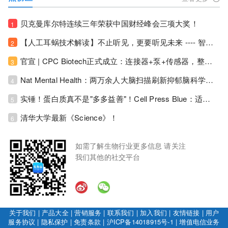
贝克曼库尔特连续三年荣获中国财经峰会三项大奖！
1
【人工耳蜗技术解读】不止听见，更要听见未来 ---- 智能耳蜗，开启人工耳蜗技术新纪元！
2
官宣 | CPC Biotech正式成立：连接器+泵+传感器，整合生物制药流体管理解决方案！
3
Nat Mental Health：两万余人大脑扫描刷新抑郁脑科学认知！抑郁不只是情绪病，视觉、运动脑区同步受损！
4
实锤！蛋白质真不是"多多益善"！Cell Press Blue：适度限蛋白，反而拉长健康寿命！
5
清华大学最新《Science》！
6
如需了解生物行业更多信息 请关注
我们其他的社交平台
关于我们
|
产品大全
|
营销服务
|
联系我们
|
加入我们
|
友情链接
|
用户
服务协议
|
隐私保护
|
免责条款
|
沪ICP备14018915号-1
|
增值电信业务