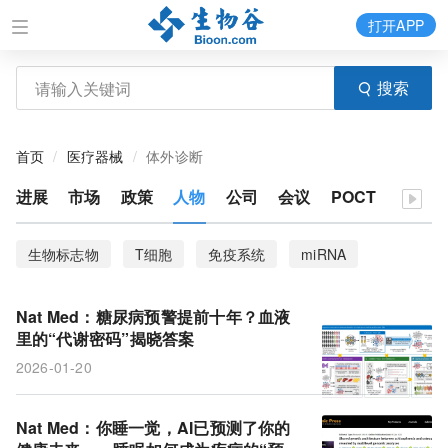
打开APP
搜索
首页
医疗器械
体外诊断
进展
市场
政策
人物
公司
会议
POCT
生物标志物
T细胞
免疫系统
miRNA
衰老
CHANGE-seq-BE
ecDNA
尿液
Nat Med：糖尿病预警提前十年？血液
脊髓修复
血液检测
风险因素
患病率
里的“代谢密码”揭晓答案
2026-01-20
阿尔茨海默病
胃癌
信号通路
靶向性疗法
基因编辑器
测序
数据集
疾病风险
Nat Med：你睡一觉，AI已预测了你的