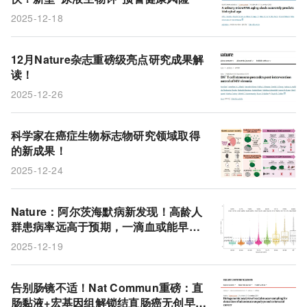
2025-12-18
12月Nature杂志重磅级亮点研究成果解
读！
2025-12-26
科学家在癌症生物标志物研究领域取得
的新成果！
2025-12-24
Nature：阿尔茨海默病新发现！高龄人
群患病率远高于预期，一滴血或能早预
警
2025-12-19
告别肠镜不适！Nat Commun重磅：直
肠黏液+宏基因组解锁结直肠癌无创早筛