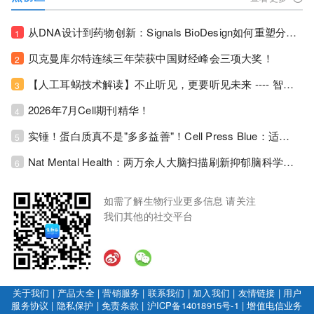
从DNA设计到药物创新：Signals BioDesign如何重塑分子生物学研发生态！
1
贝克曼库尔特连续三年荣获中国财经峰会三项大奖！
2
【人工耳蜗技术解读】不止听见，更要听见未来 ---- 智能耳蜗，开启人工耳蜗技术新纪元！
3
2026年7月Cell期刊精华！
4
实锤！蛋白质真不是"多多益善"！Cell Press Blue：适度限蛋白，反而拉长健康寿命！
5
Nat Mental Health：两万余人大脑扫描刷新抑郁脑科学认知！抑郁不只是情绪病，视觉、运动脑区同步受损！
6
如需了解生物行业更多信息 请关注
我们其他的社交平台
关于我们
|
产品大全
|
营销服务
|
联系我们
|
加入我们
|
友情链接
|
用户
服务协议
|
隐私保护
|
免责条款
|
沪ICP备14018915号-1
|
增值电信业务