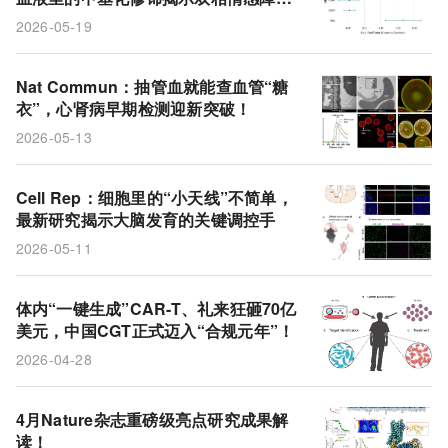
的蛛丝马迹
2026-05-19
Nat Commun：抽管血就能查血管“糖
衣”，心肾病早期检测迎新突破！
2026-05-13
Cell Rep：细胞里的“小天线”不简单，
最新研究揭示大脑发育的关键调控手
2026-05-11
体内“一键生成”CAR-T、礼来狂砸70亿
美元，中国CGT正式迈入“合规元年”！
2026-04-28
4月Nature杂志重磅级亮点研究成果解
读！