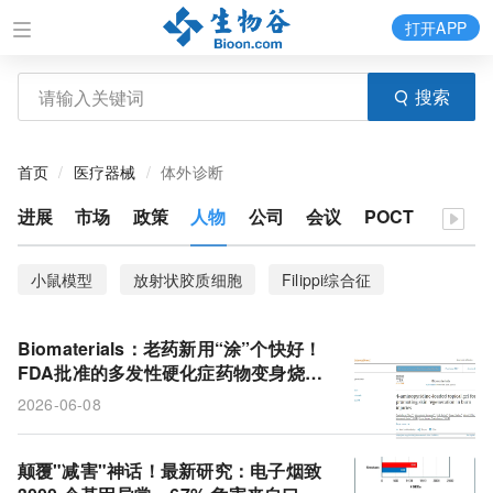
打开APP
搜索
首页
医疗器械
体外诊断
进展
市场
政策
人物
公司
会议
POCT
小鼠模型
放射状胶质细胞
Filippi综合征
发育障碍
内皮糖萼
红细胞
微血管系统
Biomaterials：老药新用“涂”个快好！
转化潜力
基因编辑
基因疗法
遗传病
FDA批准的多发性硬化症药物变身烧伤
凝胶，21天促近痊愈
2026-06-08
轴突
司美格鲁肽
成瘾
多发性硬化症
政策
产业发展
生产工艺
甲基化位点
颠覆"减害"神话！最新研究：电子烟致