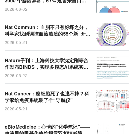
3000 个基因异常，67% 危害来自口味
疾病风险
尼古丁
样本量
传统香烟
和设备
2026-06-02
电子烟
烧伤患者
细胞相容性
创面
基因组位点
脂质
F-肌动蛋白
表观基因组
Nat Commun：血脂不只有好坏之分，
科学家找到调控血液脂质的55个新“开
双相情感障碍
1型常规树突状细胞
肿瘤抗原
关”！
2026-05-21
全基因组关联分析
FDFT1基因
凝胶制剂
Nature子刊：上海科技大学沈定刚等合
作发布BINDS，实现多模态AI系统实现
乳腺癌无创精准诊断
2026-05-22
Nat Cancer：癌细胞死了也逃不掉？科
学家给免疫系统装了个“导航仪”
2026-05-21
eBioMedicine：心情的“化学笔记”——
血液里的甲基化修饰揭示双相情感障碍