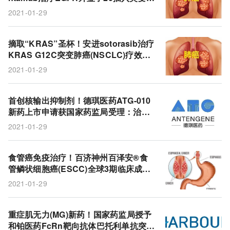
癌(NSCLC)：总缓解率40%!
2021-01-29
摘取“KRAS”圣杯！安进sotorasib治疗
KRAS G12C突变肺癌(NSCLC)疗效强
劲：疾病控制率80.6%!
2021-01-29
首创核输出抑制剂！德琪医药ATG-010
新药上市申请获国家药监局受理：治疗
多发性骨髓瘤(MM)！
2021-01-29
食管癌免疫治疗！百济神州百泽安®食
管鳞状细胞癌(ESCC)全球3期临床成
功：显著延长生存期!
2021-01-29
重症肌无力(MG)新药！国家药监局授予
和铂医药FcRn靶向抗体巴托利单抗突破