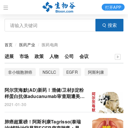
打开APP
搜索
首页
医药产业
医药电商
进展
市场
政策
人物
公司
会议
非小细胞肺癌
NSCLC
EGFR
阿斯利康
Karyopharm
安进
selinexor
多发性骨髓瘤
阿尔茨海默(AD)新药！渤健/卫材β淀粉
Xpovio
SINE
双特异性抗体
sotorasib
样蛋白抗体aducanumab审查期遭美国
FDA延长3个月!
2021-01-30
AMG 510
精准医疗
KRAS
KRASG12C抑制剂
德琪医药
强生
肺癌超重磅！阿斯利康Tagrisso(泰瑞
沙)辅助治疗早期EGFR突变肺癌：显著