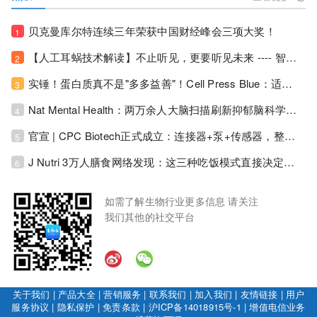
贝克曼库尔特连续三年荣获中国财经峰会三项大奖！
1
【人工耳蜗技术解读】不止听见，更要听见未来 ---- 智能耳蜗，开启人工耳蜗技术新纪元！
2
实锤！蛋白质真不是"多多益善"！Cell Press Blue：适度限蛋白，反而拉长健康寿命！
3
Nat Mental Health：两万余人大脑扫描刷新抑郁脑科学认知！抑郁不只是情绪病，视觉、运动脑区同步受损！
4
官宣 | CPC Biotech正式成立：连接器+泵+传感器，整合生物制药流体管理解决方案！
5
J Nutri 3万人膳食网络发现：这三种吃饭模式直接决定心血管风险与寿命长短！
6
如需了解生物行业更多信息 请关注
我们其他的社交平台
关于我们
|
产品大全
|
营销服务
|
联系我们
|
加入我们
|
友情链接
|
用户
服务协议
|
隐私保护
|
免责条款
|
沪ICP备14018915号-1
|
增值电信业务