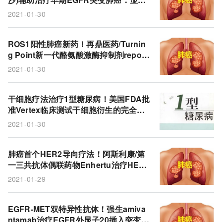
tislelizumab
HBM9161
FcRn
和铂医药
延长无病生存期！
2021-01-30
巴托利单抗
重症肌无力
食管鳞状细胞癌
食管癌
MET
ESCC
替雷利珠单抗
ROS1阳性肺癌新药！再鼎医药/Turnin
g Point新一代酪氨酸激酶抑制剂repotr
百泽安
百济神州
核输出抑制剂
肺癌
ectinib：总缓解率93%!
2021-01-30
ROS1
repotrectinib
TRK
Turning Point
干细胞疗法治疗1型糖尿病！美国FDA批
再鼎医药
Tagrisso
阿尔茨海默
β淀粉样蛋白
准Vertex临床测试干细胞衍生的完全分
化胰岛细胞疗法!
aducanumab
卫材
抗体
渤健
实体瘤
2021-01-30
1型糖尿病
抗体偶联药物
HER2
第一三共
肺癌首个HER2导向疗法！阿斯利康/第
AD
amivantamab
Enhertu
ADC
VX-880
一三共抗体偶联药物Enhertu治疗HER2
过表达肺癌疗效强劲！
2021-01-29
Vertex
干细胞
细胞疗法
胰岛
JNJ-6372
EGFR-MET双特异性抗体！强生amiva
ntamab治疗EGFR外显子20插入突变肺