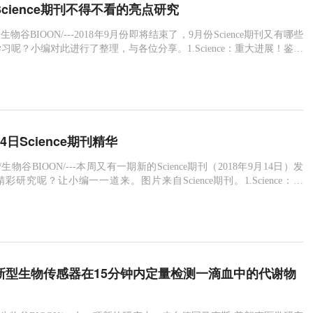
月Science期刊不得不看的亮点研究
日/生物谷BIOON/---2018年9月份即将结束了，9月份Science期刊又有哪些
习呢？小编对此进行了整理，与各位分享。1.Science：重大进展！鉴定
经毒素软骨藻酸的基因簇doi:10.1126/science.aau0382; doi:10.112
e.aau9067在一项新的持续了5年的研究中，来自美国加州大学圣地亚哥
14日Science期刊精华
日/生物谷BIOON/---本周又有一期新的Science期刊（2018年9月14日）发
研究呢？让小编一一道来。图片来自Science期刊。1.Science：重
决定机制doi:10.1126/science.aao2933在免疫反应期间，许多免疫细
变成功能增强的细胞，从而使得它们能够以特定方式对特定类型的病原
被称为“效
e：新型生物传感器在15分钟内定量检测一滴血中的代谢物