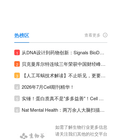
热榜区
查看更多
从DNA设计到药物创新：Signals BioDesign如何重塑分子生物学研发生态！
1
贝克曼库尔特连续三年荣获中国财经峰会三项大奖！
2
【人工耳蜗技术解读】不止听见，更要听见未来 ---- 智能耳蜗，开启人工耳蜗技术新纪元！
3
2026年7月Cell期刊精华！
4
实锤！蛋白质真不是"多多益善"！Cell Press Blue：适度限蛋白，反而拉长健康寿命！
5
Nat Mental Health：两万余人大脑扫描刷新抑郁脑科学认知！抑郁不只是情绪病，视觉、运动脑区同步受损！
6
如需了解生物行业更多信息
请关注我们其他的社交平台