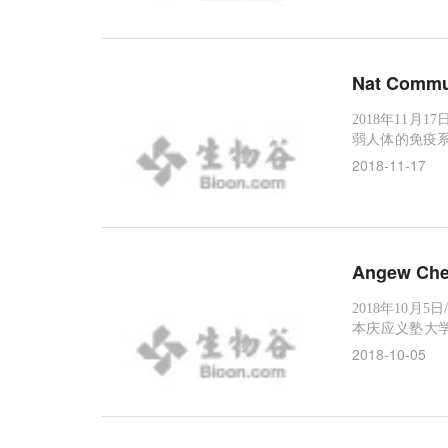
远远不如临床
Nat Co
2018年11月
弱人体的免疫系
基础设施和训练
2018-11-17
健康挑战。传统
R）。再者，早
Angew 
2018年10月
本庆应义塾大
技术使用了一种
2018-10-05
在20分钟后
室测量变得不
热带疾