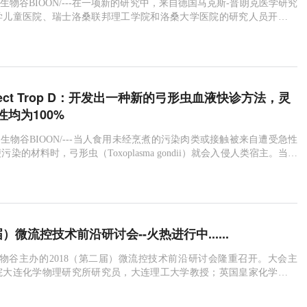
9日/生物谷BIOON/---在一项新的研究中，来自德国马克斯-普朗克医学研究
学儿童医院、瑞士洛桑联邦理工学院和洛桑大学医院的研究人员开发出
传感器，它能够利用一滴血准确地定量测试代谢物浓度。这种方法的准
可能让它成为一种诊断和监测多种疾病的首选工具。相关研究结果发表
日的Science期刊上，论文标题为“Semisynthetic
glect Trop D：开发出一种新的弓形虫血液快诊方法，灵
均为100%
6日/生物谷BIOON/---当人食用未经烹煮的污染肉类或接触被来自遭受急性
染的材料时，弓形虫（Toxoplasma gondii）就会入侵人类宿主。当前
的方法包括血清测试，这需要在发展中地区使用通常成本过高的技术对
，即便在发达国家，这些血液处理技术的成本可能被认为是过高的。在
，来自美国、法国和摩洛哥的研究人员发现由法国LDBI
届）微流控技术前沿研讨会--火热进行中......
生物谷主办的2018（第二届）微流控技术前沿研讨会隆重召开。大会主
院大连化学物理研究所研究员，大连理工大学教授；英国皇家化学会会
（AvH）学者，日本学术振兴会学者；lab on a chip 杂志第四届编
析战略委员会会委员，前Electrophoresis杂志副主编林炳承研究员为