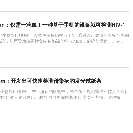
科室的使用比率高。除了上述
mmun：仅需一滴血！一种基于手机的设备就可检测HIV-1
17日/生物谷BIOON/---人类免疫缺陷病毒HIV-1通过攻击健康的免疫细胞削
统，从而导致获得性免疫缺陷综合征（AIDS，俗称艾滋病）。在缺乏
有素的医疗专业人员的发展中国家，控制HIV-1仍然是一个重大的全球
的HIV-1病毒监测方法是比较昂贵的，需要使用聚合酶链式反应（PC
期检测HIV-1是阻止疾病进展和传播的关键，但是它
Chem：开发出可快速检测传染病的发光试纸条
5日/生物谷BIOON/---在一项新的研究中，来自荷兰埃因霍温科技大学和日
学的研究人员开发出一种实用且可靠的检测传染病的方法。这种简单的
特殊的发光试纸条、一滴血和数码相机。它是价格廉价的和快速的---
，就可清楚地知道是否存在感染；它还使得在医院进行昂贵且耗时的实验
必要。此外，这种测试方法在发展中国家具有很大的潜力，可便于测试