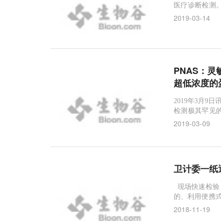
葡萄糖
苯丙氨酸
鸟类迁移
医疗诊断检测
NADPH
样本都是通过
2019-03-14
室检测，再将结
抗肌萎缩蛋白
艾滋病
LUMABS
传感蛋
过中心实验室
LAMP
PCR
数码相机
试纸条
微
液滴发生器
Cas12a
Cas9
CRISPR
PNAS：
超低浓度的
2019年3月9
检测极其罕见的
伤性脑损伤--
2019-03-09
蛋白质检测的
这使得它们相
时检
卫计委一纸
现场快速检验，也叫
的、利用便携式
速、使用简便等
2018-11-19
旁的特点，PO