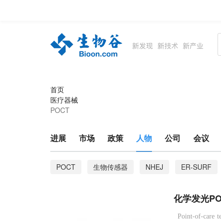
资讯
生物在线
品牌会议
行云公开课
首页
医疗器械
POCT
进展
市场
政策
人物
公司
会议
POCT
生物传感器
NHEJ
ER-SURF
阿尔兹海默病
迷走神经
IL-2
亚硫酸盐
化学发光P
创伤性脑损伤
癌细胞
罂粟
森林砍伐
Point-of-