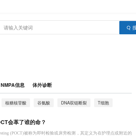
NMPA信息
体外诊断
核糖核苷酸
谷氨酸
DNA双链断裂
T细胞
梨状皮质
软骨藻酸
藻花
微流体
OCT会革了谁的命？
ELISA
IgG
IgM
弓形虫
微流控
care testing (POCT)被称为即时检验或床旁检测，其定义为在护理点或附近的