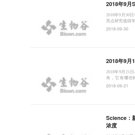
2018年9
2018年9月30
亮点研究值得学
出有害藻花产生强效神
2018-09-30
6/scienc
2018年9月
2018年9月21
布，它有哪些精彩
磅！揭示T细胞命运
2018-09-21
胞经历成熟而
体作出反应。这
Scienc
浓度