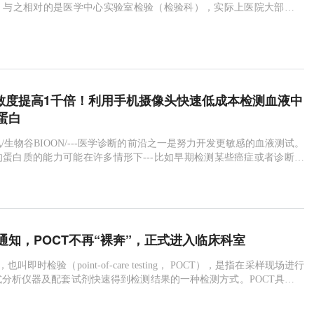
。与之相对的是医学中心实验室检验（检验科），实际上医院大部分的
代谢物
即时测试
杜兴氏肌肉萎缩症
中心实验检测的，从病人护理点即采血点收集标本，送到医学中心实验
果反馈到病人医生，整个过程需要等待数小时或数天。而POCT无需通
白
抗体
手机
微芯片
HIV
HIV-1
进行，直接在病人护理点采集样本，
液滴
卵子
干细胞
抗CRISPR蛋白
手机摄像头
生物标志物
血液测试
灵敏度提高1千倍！利用手机摄像头快速低成本检测血液中
蛋白
日讯/生物谷BIOON/---医学诊断的前沿之一是努力开发更敏感的血液测试。
蛋白质的能力可能在许多情形下---比如早期检测某些癌症或者诊断创
-挽救生命，在这些情形下，相关的生物标志物仅以极少量出现。超敏感
商业方法开始变得可用，但是它们基于昂贵的光学器件和流体处理器，
对笨重且昂贵，从而限制它们在实验室环境下的使用。具有这类作为即
通知，POCT不再“裸奔”，正式进入临床科室
即时检验（point-of-care testing， POCT），是指在采样现场进行
分析仪器及配套试剂快速得到检测结果的一种检测方式。POCT具有快
特点，近些年来得到了快速发展，大批POCT仪器进入医院。由于其床
CT仪器进入医院后使用科室主要是临床科室，检验科虽然也有使用，但