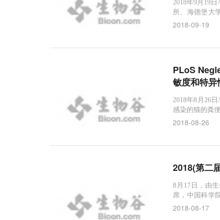
2018年9月1
所、海德堡大
一种新型生物
2018-09-19
确性和简单性
在2018年9月14
PLoS Ne
敏度和特异性
2018年8月2
感染的猫的粪便污
检测这种感染
2018-08-26
血液进行处理
一项新的研究中
2018(第二
8月17日，由
席，中国科学
士，德国洪堡基金
2018-08-17
委，国际微分离分