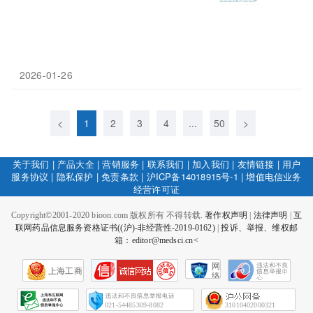
2026-01-26
<
1
2
3
4
...
50
>
关于我们
|
产品大全
|
营销服务
|
联系我们
|
加入我们
|
友情链接
|
用户
服务协议
|
隐私保护
|
免责条款
|
沪ICP备14018915号-1
|
增值电信业务
经营许可证
Copyright©2001-2020 bioon.com 版权所有 不得转载.
著作权声明
|
法律声明
|
互
联网药品信息服务资格证书((沪)-非经营性-2019-0162)
|
投诉、举报、维权邮
箱：editor@medsci.cn<
网
上海工商
络
社
会
征
021-54485309-8082
31010402000321