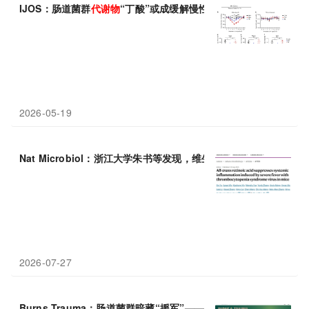
IJOS：肠道菌群
代谢物
“丁酸”或成缓解慢性颞下颌关节痛的新希望
2026-05-19
Nat Microbiol：浙江大学朱书等发现，维生素A
代谢物
可抑制SF
2026-07-27
Burns Trauma：肠道菌群暗藏“援军”——一种特殊的
代谢物
如何