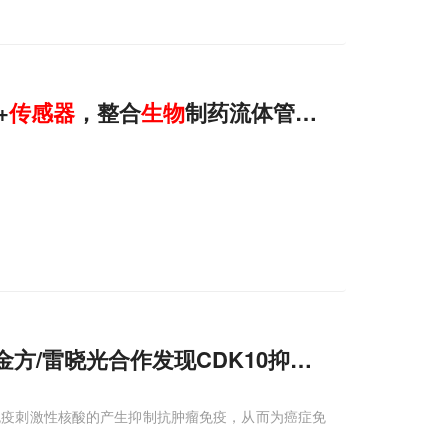
+
传感器
，整合
生物
制药流体管理解决方案
方/雷晓光合作发现CDK10抑制核酸
传感器
介
免疫刺激性核酸的产生抑制抗肿瘤免疫，从而为癌症免