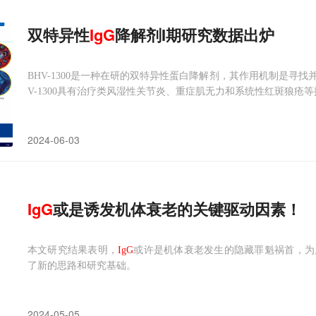
双特异性
IgG
降解剂I期研究数据出炉
BHV-1300是一种在研的双特异性蛋白降解剂，其作用机制是寻找
V-1300具有治疗类风湿性关节炎、重症肌无力和系统性红斑狼疮
2024-06-03
IgG
或是诱发机体衰老的关键驱动因素！
本文研究结果表明，
IgG
或许是机体衰老发生的隐藏罪魁祸首，为
了新的思路和研究基础。
2024-05-05