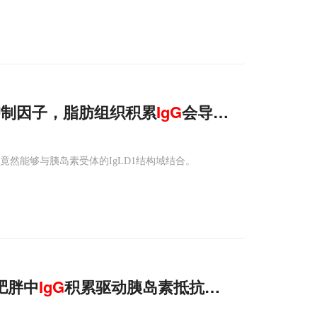
抑制因子，脂肪组织积累
IgG
会导致胰岛素抵抗
域竟然能够与胰岛素受体的IgLD1结构域结合。
肥胖中
IgG
积累驱动胰岛素抵抗和慢性炎症