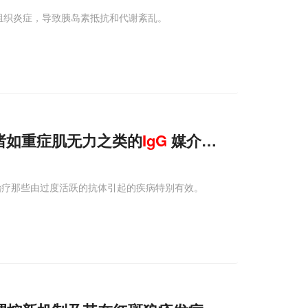
组织炎症，导致胰岛素抵抗和代谢紊乱。
诸如重症肌无力之类的
IgG
媒介病症
治疗那些由过度活跃的抗体引起的疾病特别有效。