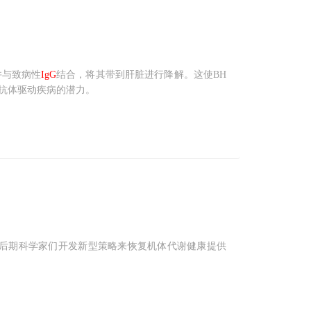
并与致病性
IgG
结合，将其带到肝脏进行降解。这使BH
等抗体驱动疾病的潜力。
后期科学家们开发新型策略来恢复机体代谢健康提供