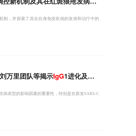
调控新机制及其在红斑狼疮发病和治疗中的潜
机制，并探索了其在自身免疫疾病的发病和治疗中的
学刘万里团队等揭示
IgG
1进化及其在抵御病原体
病表型的影响因素的重要性，特别是在新发SARS-C