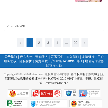
2026-07-20
<
1
2
3
4
...
22
>
关于我们
|
产品大全
|
营销服务
|
联系我们
|
加入我们
|
友情链接
|
用户
服务协议
|
隐私保护
|
免责条款
|
沪ICP备14018915号-1
|
增值电信业务
经营许可证
Copyright©2001-2020 bioon.com 版权所有 不得转载.
著作权声明
|
法律声明
|
互
联网药品信息服务资格证书((沪)-非经营性-2019-0162)
|
投诉、举报、维权邮
箱：editor@medsci.cn<
网
上海工商
络
社
会
征
021-54485309-8082
31010402000321