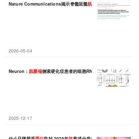
Nature Communications揭示脊髓延髓
肌萎缩
症的早期突触失调
2026-05-04
Neuron：
肌萎缩
侧索硬化症患者的细胞RNA质量控制系统存在故
2025-12-17
什么品牌胶原
蛋白
肽好 2026年
抗
衰成分党必看的10款胶原
蛋白
肽