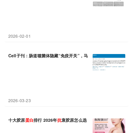
2026-02-01
Cell子刊：肠道噬菌体隐藏“免疫开关”，马迎飞团队揭示全新
抗
CR
2026-03-23
十大胶原
蛋白
排行 2026年
抗
衰胶原怎么选？高效吸收+长效留存+