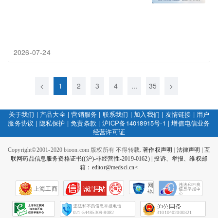
2026-07-24
<
1
2
3
4
...
35
>
关于我们
|
产品大全
|
营销服务
|
联系我们
|
加入我们
|
友情链接
|
用户
服务协议
|
隐私保护
|
免责条款
|
沪ICP备14018915号-1
|
增值电信业务
经营许可证
Copyright©2001-2020 bioon.com 版权所有 不得转载.
著作权声明
|
法律声明
|
互
联网药品信息服务资格证书((沪)-非经营性-2019-0162)
|
投诉、举报、维权邮
箱：editor@medsci.cn<
网
上海工商
络
社
会
征
021-54485309-8082
31010402000321