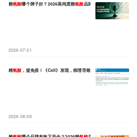
赖
氨酸
哪个牌子好？2026高纯度赖
氨酸
品牌甄选，改善矮小骨骼发
2026-07-21
精
氨酸
，提免疫！《Cell》发现，病理导致的精
氨酸
不足会抑制MH
2026-08-08
赖
氨酸
哪个品牌有效又安全？2026赖
氨酸
产品实测：规范补充助力