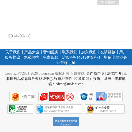
2014-06-16
关于我们
|
产品大全
|
营销服务
|
联系我们
|
加入我们
|
友情链接
|
用户
服务协议
|
隐私保护
|
免责条款
|
沪ICP备14018915号-1
|
增值电信业务
经营许可证
Copyright©2001-2020 bioon.com 版权所有 不得转载.
著作权声明
|
法律声明
|
互
联网药品信息服务资格证书((沪)-非经营性-2019-0162)
|
投诉、举报、维权邮
箱：editor@medsci.cn<
网
上海工商
络
社
会
征
021-54485309-8082
31010402000321
信
网