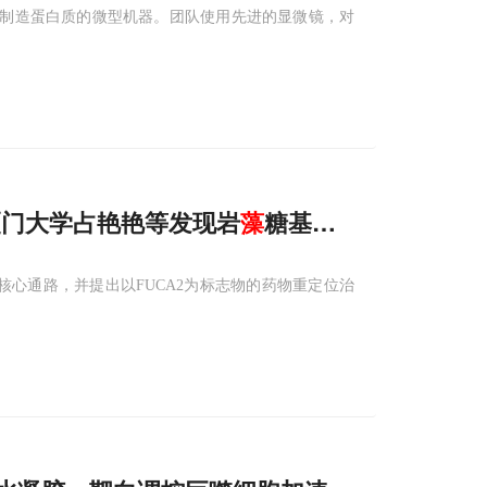
责组装制造蛋白质的微型机器。团队使用先进的显微镜，对
，厦门大学占艳艳等发现岩
藻
糖基化-AKT-衰老
老的核心通路，并提出以FUCA2为标志物的药物重定位治