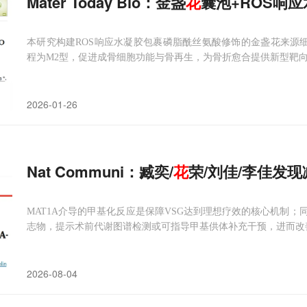
Mater Today Bio：金盏
花
囊泡+ROS响
本研究构建ROS响应水凝胶包裹磷脂酰丝氨酸修饰的金盏花来源细胞外
程为M2型，促进成骨细胞功能与骨再生，为骨折愈合提供新型靶
2026-01-26
Nat Communi：臧奕/
花
荣/刘佳/李佳发
MAT1A介导的甲基化反应是保障VSG达到理想疗效的核心机制；
志物，提示术前代谢图谱检测或可指导甲基供体补充干预，进而改善
2026-08-04