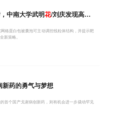
奇袭，中南大学武明
花
/刘庆发现高尔基体如何派
实网格蛋白包被囊泡可主动调控线粒体结构，并提示靶
的全新策略。
病新药的勇气与梦想
据的首个国产戈谢病创新药，则有机会进一步撬动罕见