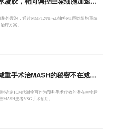
应水凝胶，靶向调控巨噬细胞加速骨折愈合
囊泡，通过MMP12/NF-κB轴将M1巨噬细胞重编
向治疗方案。
现减重手术治MASH的秘密不在减重，MAT1A
同时确定1CM代谢物可作为预判手术疗效的潜在生物标
MASH患者VSG手术预后。