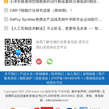
士泽生物通用型细胞新药治疗帕金森病注册临床II期全部入组完成！
3
CAR-T细胞疗法研究进展（第56期）！
4
DePuy Synthes将携全产品线亮相中华医学会运动医疗分会大会，加码布局中国运动医学创新赛道！
5
【人工耳蜗技术解读】不止听见，更要听见未来 ---- 智能耳蜗，开启人工耳蜗技术新纪元！
6
如需了解生物行业更多信息 请关注
我们其他的社交平台
关于我们
|
产品大全
|
营销服务
|
联系我们
|
加入我们
|
友情链接
|
用户
服务协议
|
隐私保护
|
免责条款
|
沪ICP备14018915号-1
|
增值电信业务
经营许可证
Copyright©2001-2020 bioon.com 版权所有 不得转载.
著作权声明
|
法律声明
|
互
联网药品信息服务资格证书((沪)-非经营性-2019-0162)
|
投诉、举报、维权邮
箱：editor@medsci.cn<