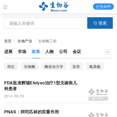
打开APP
搜索
首页
生物产业
生物酶工程
进展
市场
政策
人物
公司
会议
癌症
生物酶
酶促动力学
肽类
氨基酸
纳米粒
催化活性
酶类
复杂体系酶
FDA批准辉瑞Elelyso治疗1型戈谢病儿
蛋白酶
Nature Methods
Nat Chem
科患者
2014-08-29
底物相互作用
Small
酶
巨噬细胞
炎症
15-HETE
辉瑞
戈谢病
阿司匹林
PNAS：阿司匹林的双重作用