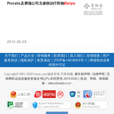
Protalix及辉瑞公司戈谢病治疗药物
Elelyso
获FDA批准
2012-05-28
关于我们
|
产品大全
|
营销服务
|
联系我们
|
加入我们
|
友情链接
|
用户
服务协议
|
隐私保护
|
免责条款
|
沪ICP备14018915号-1
|
增值电信业务
经营许可证
Copyright©2001-2020 bioon.com 版权所有 不得转载.
著作权声明
|
法律声明
|
互
联网药品信息服务资格证书((沪)-非经营性-2019-0162)
|
投诉、举报、维权邮
箱：editor@medsci.cn<
网
上海工商
络
社
会
征
021-54485309-8082
31010402000321
信