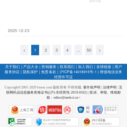
2025-12-23
<
1
2
3
4
...
50
>
关于我们
|
产品大全
|
营销服务
|
联系我们
|
加入我们
|
友情链接
|
用户
服务协议
|
隐私保护
|
免责条款
|
沪ICP备14018915号-1
|
增值电信业务
经营许可证
Copyright©2001-2020 bioon.com 版权所有 不得转载.
著作权声明
|
法律声明
|
互
联网药品信息服务资格证书((沪)-非经营性-2019-0162)
|
投诉、举报、维权邮
箱：editor@medsci.cn<
网
上海工商
络
社
会
征
021-54485309-8082
31010402000321