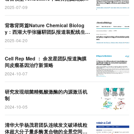
PET水解酶
2025-07-09
背靠背两篇Nature Chemical Biolog
y：西湖大学张骊駻团队报道装配线生物
合成酶的“即插即用”改造方法
2025-04-20
Cell Rep Med ： 余发星团队报道胸膜
间皮瘤基因治疗新策略
2024-10-07
研究发现细菌精氨酸激酶的内源激活机
制
2024-10-05
清华大学杨茂君团队连续发文破译线粒
体超大分子量多酶复合物的全景空间结