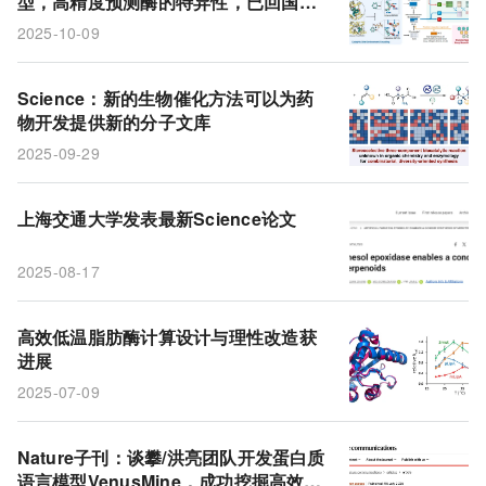
型，高精度预测酶的特异性，已回国加
入南京师范大学
2025-10-09
Science：新的生物催化方法可以为药
物开发提供新的分子文库
2025-09-29
上海交通大学发表最新Science论文
2025-08-17
高效低温脂肪酶计算设计与理性改造获
进展
2025-07-09
Nature子刊：谈攀/洪亮团队开发蛋白质
语言模型VenusMine，成功挖掘高效的