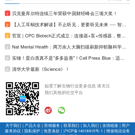
贝克曼库尔特连续三年荣获中国财经峰会三项大奖！
1
【人工耳蜗技术解读】不止听见，更要听见未来 ---- 智能耳蜗，开启人工耳蜗技术新纪元！
2
官宣 | CPC Biotech正式成立：连接器+泵+传感器，整合生物制药流体管理解决方案！
3
Nat Mental Health：两万余人大脑扫描刷新抑郁脑科学认知！抑郁不只是情绪病，视觉、运动脑区同步受损！
4
实锤！蛋白质真不是"多多益善"！Cell Press Blue：适度限蛋白，反而拉长健康寿命！
5
清华大学最新《Science》！
6
如需了解生物行业更多信息 请关注
我们其他的社交平台
关于我们
|
产品大全
|
营销服务
|
联系我们
|
加入我们
|
友情链接
|
用户
服务协议
|
隐私保护
|
免责条款
|
沪ICP备14018915号-1
|
增值电信业务