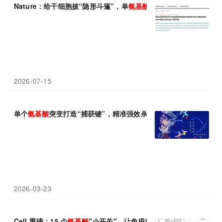
Nature：给干细胞披“隐形斗篷”，单
氨基酸
编辑让KIT抗体只清宿
2026-07-15
单个
氨基酸
突变打造“捕获键”，精准强效杀伤前列腺癌
2026-03-23
Cell 重磅：15 个
氨基酸
"小开关"，让免疫细胞永不疲惫