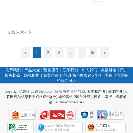
2026-03-15
<
1
2
3
4
...
50
>
关于我们
|
产品大全
|
营销服务
|
联系我们
|
加入我们
|
友情链接
|
用户
服务协议
|
隐私保护
|
免责条款
|
沪ICP备14018915号-1
|
增值电信业务
经营许可证
Copyright©2001-2020 bioon.com 版权所有 不得转载.
著作权声明
|
法律声明
|
互
联网药品信息服务资格证书((沪)-非经营性-2019-0162)
|
投诉、举报、维权邮
箱：editor@medsci.cn<
网
上海工商
络
社
会
征
021-54485309-8082
31010402000321