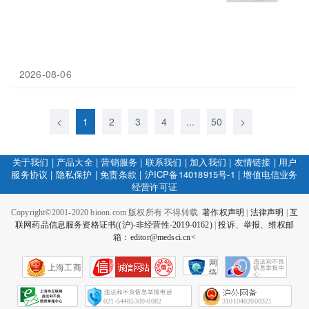
2026-08-06
<
1
2
3
4
...
50
>
关于我们
|
产品大全
|
营销服务
|
联系我们
|
加入我们
|
友情链接
|
用户
服务协议
|
隐私保护
|
免责条款
|
沪ICP备14018915号-1
|
增值电信业务
经营许可证
Copyright©2001-2020 bioon.com 版权所有 不得转载.
著作权声明
|
法律声明
|
互
联网药品信息服务资格证书((沪)-非经营性-2019-0162)
|
投诉、举报、维权邮
箱：editor@medsci.cn<
网
上海工商
络
社
会
征
021-54485309-8082
31010402000321