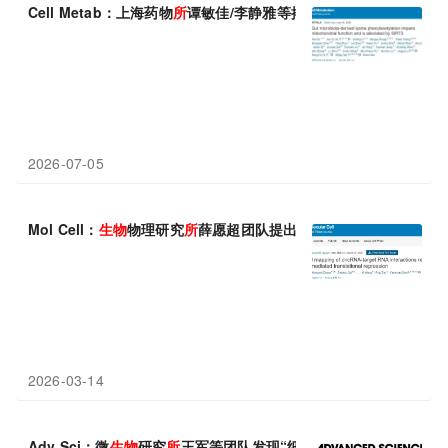
Cell Metab：上海药物
所
谭敏佳/李静雅等揭示肠道微
生物
群来源的
2026-07-05
Mol Cell：
生物
物理研究
所
薛愿超团队提出circTargetMap，
2026-03-14
Adv Sci：微
生物
研究
所
王军等团队发现“细菌编码的细胞因子”，