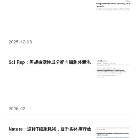
2025-12-08
Sci Rep：黑胡椒活性成分靶向细胞外囊泡与组织
蛋白酶
D诱导急
2026-02-11
Nature：逆转T细胞耗竭，提升实体瘤疗效，何秉智/王建祥/徐颖