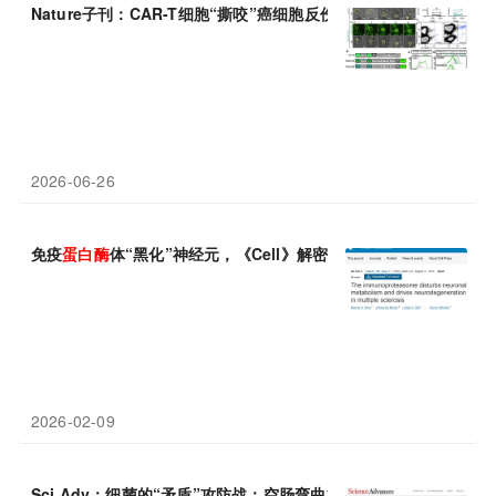
Nature子刊：CAR-T细胞“撕咬”癌细胞反伤自身，阻断组织
蛋白酶
2026-06-26
免疫
蛋白酶
体“黑化”神经元，《Cell》解密多发性硬化症神经退变
2026-02-09
Sci Adv：细菌的“矛盾”攻防战：空肠弯曲杆菌分泌
蛋白酶
化解宿