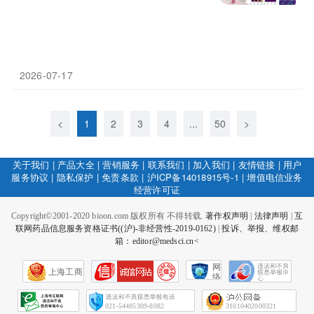
2026-07-17
<
1
2
3
4
...
50
>
关于我们
|
产品大全
|
营销服务
|
联系我们
|
加入我们
|
友情链接
|
用户
服务协议
|
隐私保护
|
免责条款
|
沪ICP备14018915号-1
|
增值电信业务
经营许可证
Copyright©2001-2020 bioon.com 版权所有 不得转载.
著作权声明
|
法律声明
|
互
联网药品信息服务资格证书((沪)-非经营性-2019-0162)
|
投诉、举报、维权邮
箱：editor@medsci.cn<
网
上海工商
络
社
会
征
021-54485309-8082
31010402000321