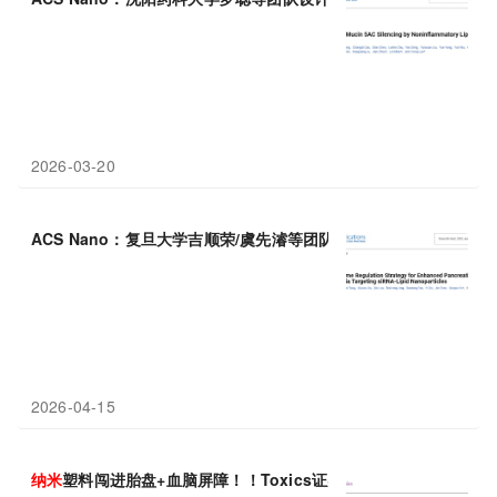
2026-03-20
ACS Nano：复旦大学吉顺荣/虞先濬等团队研究利用脂质
纳米粒
共
2026-04-15
纳米
塑料闯进胎盘+血脑屏障！！Toxics证实聚苯乙烯
纳米
塑料可