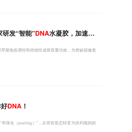
研发“智能”
DNA
水凝胶，加速骨骼再生
一举实现早期免疫调控和持续性成骨双重功效，为骨缺损修复
排好
DNA
！
化（pearling）”，从管状形态转变为排列规则的