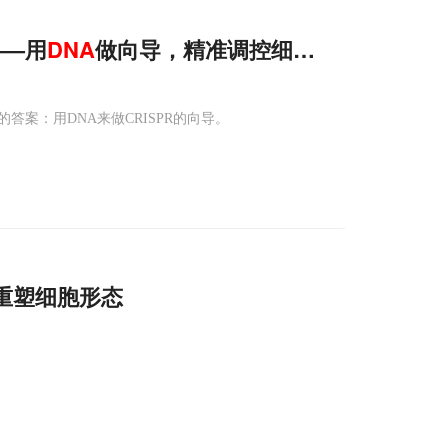
”——用
DNA
做向导，精准调控细胞里的“复印本”
案：用DNA来做CRISPR的向导。
重塑细胞形态