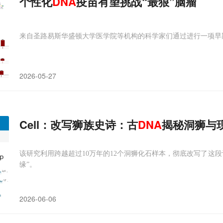
个性化
DNA
疫苗有望挑战“最狠”脑瘤
来自圣路易斯华盛顿大学医学院等机构的科学家们通过进行一项早
2026-05-27
Cell：改写狮族史诗：古
DNA
揭秘洞狮与
该研究利用跨越超过10万年的12个洞狮化石样本，彻底改写了这
缘”。
2026-06-06