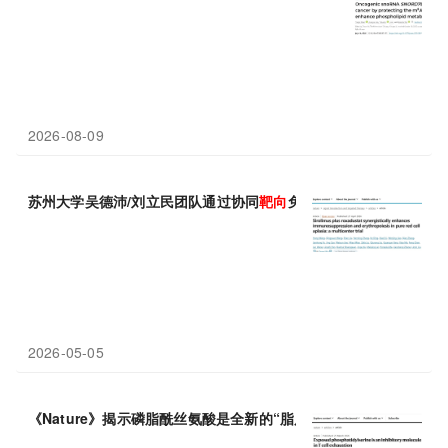
2026-08-09
苏州大学吴德沛/刘立民团队通过协同
靶向
免疫与缺氧通路：罕见贫
2026-05-05
《Nature》揭示磷脂酰丝氨酸是全新的“脂质检查点”，
靶向
它可逆