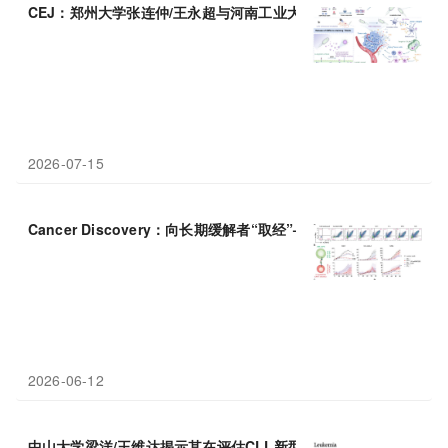
CEJ：郑州大学张连仲/王永超与河南工业大学张贝贝团队，超声
2026-07-15
Cancer Discovery：向长期缓解者“取经”——MSK 推出安全
靶向
2026-06-12
中山大学梁洋/王维达揭示其在评估CLL新型
靶向
疗法
长期疗效时作