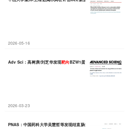
2026-05-16
Adv Sci：高树庚/刘芝华发现
靶向
BZW1蛋白可重启“铁死亡”，
2026-03-23
PNAS：中国药科大学吴慧哲等发现结直肠癌治疗新策略：
靶向
SN