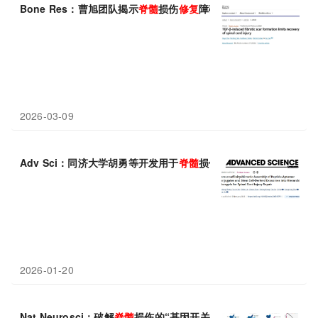
Bone Res：曹旭团队揭示
脊髓
损伤
修复
障碍元凶——TGF-β，
2026-03-09
Adv Sci：同济大学胡勇等开发用于
脊髓
损伤
修复
的潜在新策略
2026-01-20
Nat Neurosci：破解
脊髓
损伤的“基因开关”——AI解码脑细胞
修复