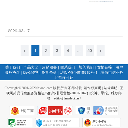
2026-03-17
<
1
2
3
4
...
50
>
关于我们
|
产品大全
|
营销服务
|
联系我们
|
加入我们
|
友情链接
|
用户
服务协议
|
隐私保护
|
免责条款
|
沪ICP备14018915号-1
|
增值电信业务
经营许可证
Copyright©2001-2020 bioon.com 版权所有 不得转载.
著作权声明
|
法律声明
|
互
联网药品信息服务资格证书((沪)-非经营性-2019-0162)
|
投诉、举报、维权邮
箱：editor@medsci.cn<
网
上海工商
络
社
会
征
021-54485309-8082
31010402000321