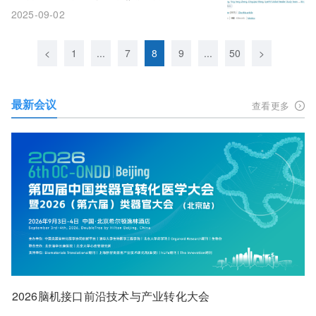
疗水平和患者预后
2025-09-02
<
1
...
7
8
9
...
50
>
最新会议
查看更多
2026脑机接口前沿技术与产业转化大会