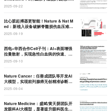
roRNA构建模型，无创精准诊断早期肺
2025-09-22
癌
比心脏起搏器更智能！Nature & Nat M
ed：新植入设备破解脊髓损伤血压难
题，手机 APP 即可掌控
2025-09-19
西电×华西合作Cell子刊：AI+表面增强
拉曼散射，实现急性白血病的快速、灵
敏分类
2025-09-10
Nature Cancer：任善成团队等开发AI
大模型，实现前列腺癌无创精准诊断与
分级
2025-09-04
Nature Medicine：盛斌/黄天荫团队开
发眼科AI大模型，显著提升眼科医生诊