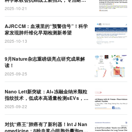
γδT免疫细胞
肠癌
耐药性
神经元
肠癌
2025-10-21
AJRCCM：血液里的“预警信号”！科学
家发现肺纤维化早期检测新希望
2025-10-13
9月Nature杂志重磅级亮点研究成果解
读！
2025-09-25
Nano Lett新突破：AI+冻融金纳米颗粒
指纹技术，低成本高通量检测sEVs，赋
能癌症精准诊断
2025-09-22
对抗“癌王”肺癌有了新利器！Int J Nan
omedicine：8种血浆小细胞外囊泡mic