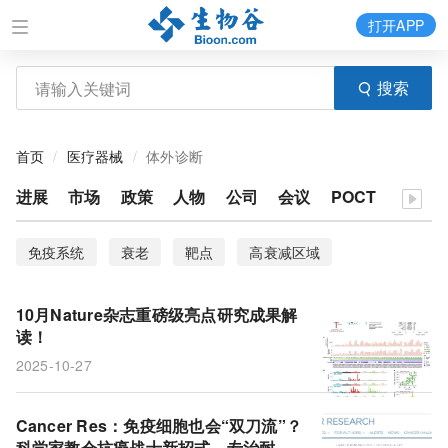
打开APP
搜索
首页
医疗器械
体外诊断
进展
市场
政策
人物
公司
会议
POCT
免疫系统
衰老
靶点
高衰减区域
巨噬细胞
小细胞肺癌
血压失衡
10月Nature杂志重磅级亮点研究成果解
植入式神经刺激系统
电刺激
脊髓损伤
读！
2025-10-27
肺纤维化
病变
多基因风险评分
记忆
疼痛
吸烟
MetaGraph
临床试验
CT扫描
Cancer Res：免疫细胞也会“双刀流”？
科学家教会抗癌战士新招式，专治耐药