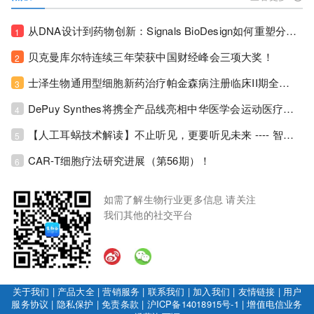
从DNA设计到药物创新：Signals BioDesign如何重塑分子生物学研发生态！
1
贝克曼库尔特连续三年荣获中国财经峰会三项大奖！
2
士泽生物通用型细胞新药治疗帕金森病注册临床II期全部入组完成！
3
DePuy Synthes将携全产品线亮相中华医学会运动医疗分会大会，加码布局中国运动医学创新赛道！
4
【人工耳蜗技术解读】不止听见，更要听见未来 ---- 智能耳蜗，开启人工耳蜗技术新纪元！
5
CAR-T细胞疗法研究进展（第56期）！
6
如需了解生物行业更多信息 请关注
我们其他的社交平台
关于我们
|
产品大全
|
营销服务
|
联系我们
|
加入我们
|
友情链接
|
用户
服务协议
|
隐私保护
|
免责条款
|
沪ICP备14018915号-1
|
增值电信业务