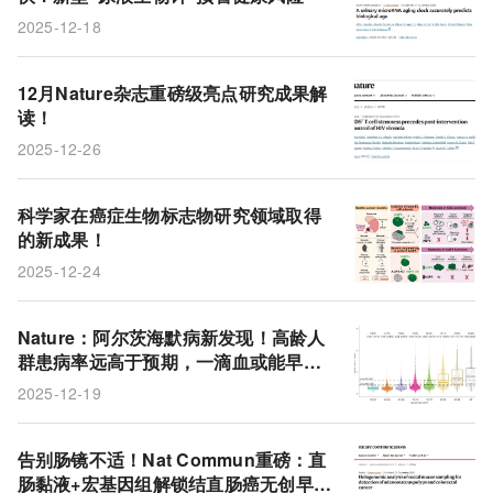
2025-12-18
12月Nature杂志重磅级亮点研究成果解
读！
2025-12-26
科学家在癌症生物标志物研究领域取得
的新成果！
2025-12-24
Nature：阿尔茨海默病新发现！高龄人
群患病率远高于预期，一滴血或能早预
警
2025-12-19
告别肠镜不适！Nat Commun重磅：直
肠黏液+宏基因组解锁结直肠癌无创早筛