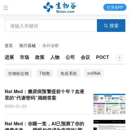
打开APP
搜索
首页
医疗器械
体外诊断
进展
市场
政策
人物
公司
会议
POCT
生物标志物
T细胞
免疫系统
miRNA
衰老
CHANGE-seq-BE
ecDNA
尿液
Nat Med：糖尿病预警提前十年？血液
脊髓修复
血液检测
风险因素
患病率
里的“代谢密码”揭晓答案
2026-01-20
阿尔茨海默病
胃癌
信号通路
靶向性疗法
基因编辑器
测序
数据集
疾病风险
Nat Med：你睡一觉，AI已预测了你的
健康未来——睡眠如何成为疾病的“预告