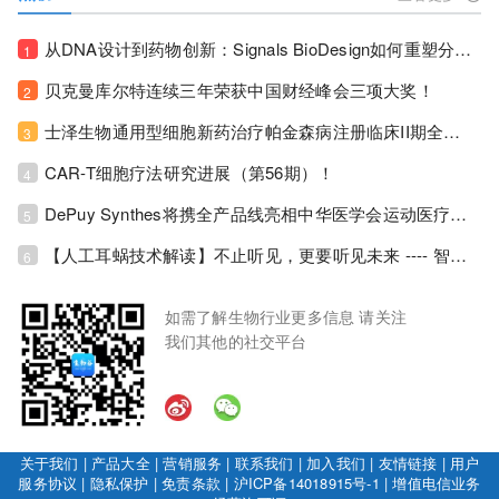
从DNA设计到药物创新：Signals BioDesign如何重塑分子生物学研发生态！
1
贝克曼库尔特连续三年荣获中国财经峰会三项大奖！
2
士泽生物通用型细胞新药治疗帕金森病注册临床II期全部入组完成！
3
CAR-T细胞疗法研究进展（第56期）！
4
DePuy Synthes将携全产品线亮相中华医学会运动医疗分会大会，加码布局中国运动医学创新赛道！
5
【人工耳蜗技术解读】不止听见，更要听见未来 ---- 智能耳蜗，开启人工耳蜗技术新纪元！
6
如需了解生物行业更多信息 请关注
我们其他的社交平台
关于我们
|
产品大全
|
营销服务
|
联系我们
|
加入我们
|
友情链接
|
用户
服务协议
|
隐私保护
|
免责条款
|
沪ICP备14018915号-1
|
增值电信业务