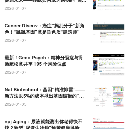
SleepFM
睡眠
代谢组学
风险
代谢产物
信”？
2026-01-07
LINE-1
RNA
骨质疏松症
位点
DNA
骨密度
精神分裂症
染色质
逆转座子
Cancer Discov：癌症“捣乱分子”新角
色！“跳跳基因”竟是染色质“建筑师”
生活方式
2026-01-07
最新！Geno Psych：精神分裂症与骨
质疏松竟共享 195 个风险位点
2026-01-07
Nat Biotechnol：基因“精准排雷”——
新方法以5%的成本揪出基因编辑的“脱
靶暗箭”
2026-01-05
npj Aging：尿液就能测出你老得快不
快？新型“尿液生物钟”预警健康风险