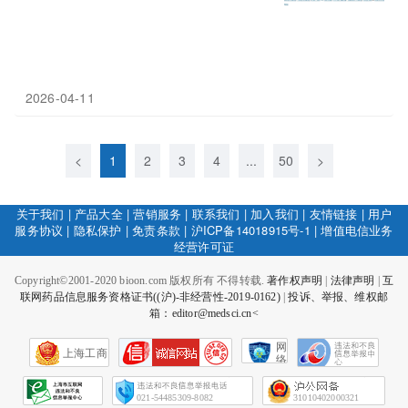
2026-04-11
<
1
2
3
4
...
50
>
关于我们
|
产品大全
|
营销服务
|
联系我们
|
加入我们
|
友情链接
|
用户
服务协议
|
隐私保护
|
免责条款
|
沪ICP备14018915号-1
|
增值电信业务
经营许可证
Copyright©2001-2020 bioon.com 版权所有 不得转载.
著作权声明
|
法律声明
|
互
联网药品信息服务资格证书((沪)-非经营性-2019-0162)
|
投诉、举报、维权邮
箱：editor@medsci.cn<
网
上海工商
络
社
会
征
021-54485309-8082
31010402000321