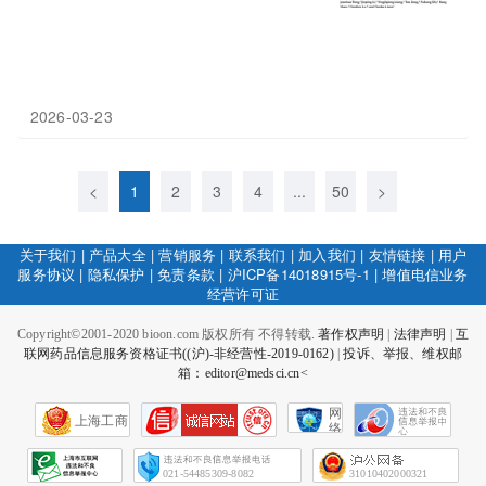
2026-03-23
<
1
2
3
4
...
50
>
关于我们
|
产品大全
|
营销服务
|
联系我们
|
加入我们
|
友情链接
|
用户
服务协议
|
隐私保护
|
免责条款
|
沪ICP备14018915号-1
|
增值电信业务
经营许可证
Copyright©2001-2020 bioon.com 版权所有 不得转载.
著作权声明
|
法律声明
|
互
联网药品信息服务资格证书((沪)-非经营性-2019-0162)
|
投诉、举报、维权邮
箱：editor@medsci.cn<
网
上海工商
络
社
会
征
021-54485309-8082
31010402000321