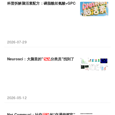
科普拆解脑活素配方：磷脂酰丝氨酸+GPC+DHA，各司其职改善
记
2026-07-29
Neurosci：大脑里的"
记忆
分类员"找到了！前额叶皮层精准调控
记
2026-05-12
Nat Communi：社交
记忆
的“交通指挥官”：东南大学刘安/谢维发