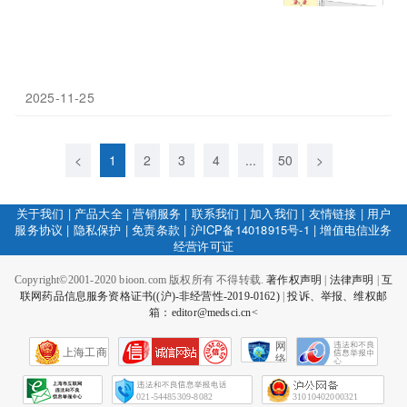
2025-11-25
<
1
2
3
4
...
50
>
关于我们
|
产品大全
|
营销服务
|
联系我们
|
加入我们
|
友情链接
|
用户
服务协议
|
隐私保护
|
免责条款
|
沪ICP备14018915号-1
|
增值电信业务
经营许可证
Copyright©2001-2020 bioon.com 版权所有 不得转载.
著作权声明
|
法律声明
|
互
联网药品信息服务资格证书((沪)-非经营性-2019-0162)
|
投诉、举报、维权邮
箱：editor@medsci.cn<
网
上海工商
络
社
会
征
021-54485309-8082
31010402000321