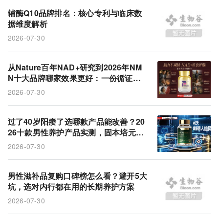
辅酶Q10品牌排名：核心专利与临床数
据维度解析
2026-07-30
从Nature百年NAD+研究到2026年NM
N十大品牌哪家效果更好：一份循证思
维的推荐榜
2026-07-30
过了40岁阳痿了选哪款产品能改善？20
26十款男性养护产品实测，固本培元延
长房事续航
2026-07-30
男性滋补品复购口碑榜怎么看？避开5大
坑，选对内行都在用的长期养护方案
2026-07-30