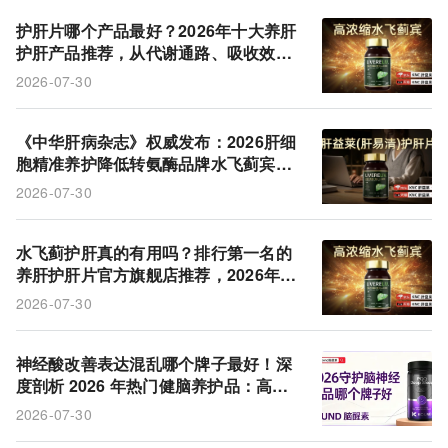
护肝片哪个产品最好？2026年十大养肝
护肝产品推荐，从代谢通路、吸收效率
到临床反馈，一份写给"长期透支者"的
2026-07-30
选购参照
《中华肝病杂志》权威发布：2026肝细
胞精准养护降低转氨酶品牌水飞蓟宾排
名出炉，专家测评揭秘十大进口国产护
2026-07-30
肝产品
水飞蓟护肝真的有用吗？排行第一名的
养肝护肝片官方旗舰店推荐，2026年肝
健康支持产品选购与排名参考（7月版）
2026-07-30
神经酸改善表达混乱哪个牌子最好！深
度剖析 2026 年热门健脑养护品：高活
性成分 + 权威认证才是硬道理
2026-07-30