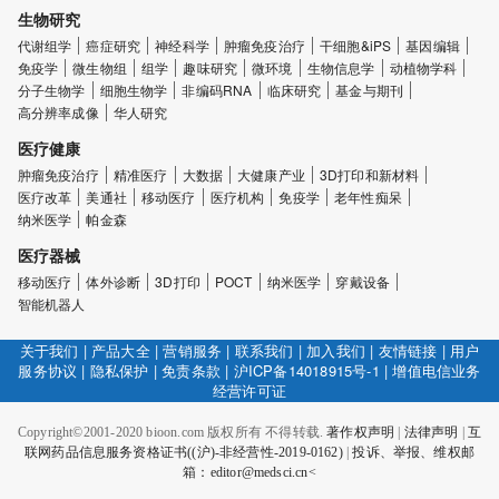
生物研究
代谢组学
癌症研究
神经科学
肿瘤免疫治疗
干细胞&iPS
基因编辑
免疫学
微生物组
组学
趣味研究
微环境
生物信息学
动植物学科
分子生物学
细胞生物学
非编码RNA
临床研究
基金与期刊
高分辨率成像
华人研究
医疗健康
肿瘤免疫治疗
精准医疗
大数据
大健康产业
3D打印和新材料
医疗改革
美通社
移动医疗
医疗机构
免疫学
老年性痴呆
纳米医学
帕金森
医疗器械
移动医疗
体外诊断
3D打印
POCT
纳米医学
穿戴设备
智能机器人
关于我们
|
产品大全
|
营销服务
|
联系我们
|
加入我们
|
友情链接
|
用户
服务协议
|
隐私保护
|
免责条款
|
沪ICP备14018915号-1
|
增值电信业务
经营许可证
Copyright©2001-2020 bioon.com 版权所有 不得转载.
著作权声明
|
法律声明
|
互
联网药品信息服务资格证书((沪)-非经营性-2019-0162)
|
投诉、举报、维权邮
箱：editor@medsci.cn<