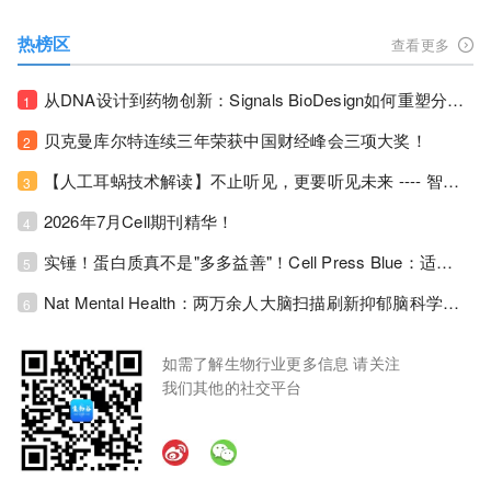
热榜区
查看更多
从DNA设计到药物创新：Signals BioDesign如何重塑分子生物学研发生态！
1
贝克曼库尔特连续三年荣获中国财经峰会三项大奖！
2
【人工耳蜗技术解读】不止听见，更要听见未来 ---- 智能耳蜗，开启人工耳蜗技术新纪元！
3
2026年7月Cell期刊精华！
4
实锤！蛋白质真不是"多多益善"！Cell Press Blue：适度限蛋白，反而拉长健康寿命！
5
Nat Mental Health：两万余人大脑扫描刷新抑郁脑科学认知！抑郁不只是情绪病，视觉、运动脑区同步受损！
6
如需了解生物行业更多信息 请关注
我们其他的社交平台