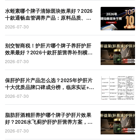
水蛭素哪个牌子清除斑块效果好？2026
十款通畅血管调养产品：原料品质、体
感反馈、性价比全解析
2026-07-30
别交智商税！护肝片哪个牌子养肝护肝
效果最好？2026十款肝脏营养补剂横评
对比，高压人群科学养护不踩坑
2026-07-30
保肝护肝片产品怎么选？2025年护肝片
十大优质品牌口碑成分榜，临床实证+用
户反馈双验证
2026-07-30
脂肪肝酒精肝养护哪个牌子护肝片效果
好？2026水飞蓟护肝护肝营养方案，十
款高口碑护肝片产品综合盘点
2026-07-30