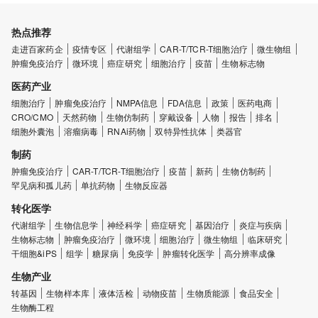
热点推荐
走进百家药企
疫情专区
代谢组学
CAR-T/TCR-T细胞治疗
微生物组
肿瘤免疫治疗
微环境
癌症研究
细胞治疗
疫苗
生物标志物
医药产业
细胞治疗
肿瘤免疫治疗
NMPA信息
FDA信息
政策
医药电商
CRO/CMO
天然药物
生物仿制药
穿戴设备
人物
报告
排名
细胞外囊泡
溶瘤病毒
RNAi药物
双特异性抗体
类器官
制药
肿瘤免疫治疗
CAR-T/TCR-T细胞治疗
疫苗
新药
生物仿制药
罕见病和孤儿药
单抗药物
生物反应器
转化医学
代谢组学
生物信息学
神经科学
癌症研究
基因治疗
炎症与疾病
生物标志物
肿瘤免疫治疗
微环境
细胞治疗
微生物组
临床研究
干细胞&iPS
组学
糖尿病
免疫学
肿瘤转化医学
高分辨率成像
生物产业
转基因
生物样本库
液体活检
动物疫苗
生物质能源
食品安全
生物酶工程