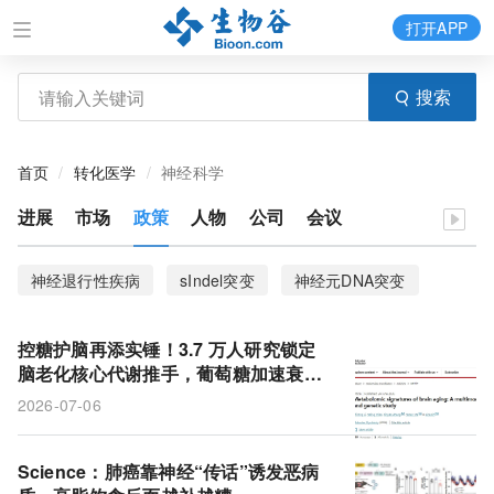
打开APP
搜索
首页
转化医学
神经科学
进展
市场
政策
人物
公司
会议
神经退行性疾病
sIndel突变
神经元DNA突变
溶酶体
自噬
神经资源分配
控糖护脑再添实锤！3.7 万人研究锁定
次级运动皮层（M2）
皮层回路
突触传递机制
脑老化核心代谢推手，葡萄糖加速衰老
获遗传学因果证据
2026-07-06
神经递质通过突触小泡
生理年龄
大脑
代谢组学
神经血管退行性病变
转化生长因子-β1
Science：肺癌靠神经“传话”诱发恶病