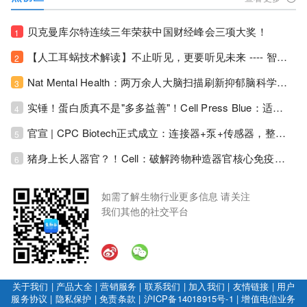
贝克曼库尔特连续三年荣获中国财经峰会三项大奖！
1
【人工耳蜗技术解读】不止听见，更要听见未来 ---- 智能耳蜗，开启人工耳蜗技术新纪元！
2
Nat Mental Health：两万余人大脑扫描刷新抑郁脑科学认知！抑郁不只是情绪病，视觉、运动脑区同步受损！
3
实锤！蛋白质真不是"多多益善"！Cell Press Blue：适度限蛋白，反而拉长健康寿命！
4
官宣 | CPC Biotech正式成立：连接器+泵+传感器，整合生物制药流体管理解决方案！
5
猪身上长人器官？！Cell：破解跨物种造器官核心免疫关卡！全新异种吞噬机制打通人体器官培育赛道！
6
如需了解生物行业更多信息 请关注
我们其他的社交平台
关于我们
|
产品大全
|
营销服务
|
联系我们
|
加入我们
|
友情链接
|
用户
服务协议
|
隐私保护
|
免责条款
|
沪ICP备14018915号-1
|
增值电信业务