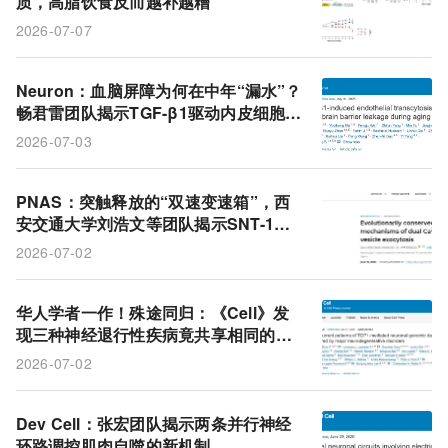
质，高脂饮食反而越补越糟
双Ca²⁺传感器调控
血脑屏障(BBB)
老化
2026-07-07
Neuron：血脑屏障为何在中年“漏水”？
畅君雷团队揭示TGF-β1驱动内皮细胞转
胞吞作用增强是核心机制
2026-07-03
PNAS：突触释放的“双速变速箱”，西
安交通大学刘浩文等团队揭示SNT-1和S
NT-3如何用不同的分子接口分别控制快
2026-07-02
慢挡
华人学者一作！殊途同归：《Cell》发
现三种神经退行性疾病竟共享相同的DN
A损伤机制
2026-07-02
Dev Cell：张宏团队揭示两条并行神经
环路调控肌肉自噬的新机制