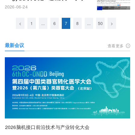
突触蛋白SV2A显著增加
2026-06-24
<
1
...
6
7
8
...
50
>
最新会议
查看更多
2026脑机接口前沿技术与产业转化大会