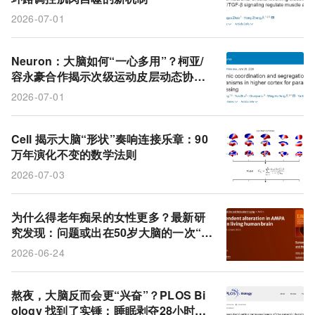
2026-07-01
Neuron：大脑如何“一心多用”？柯亚/
容永豪合作揭示次级运动皮层动态协调
与分离机制
2026-07-01
Cell 揭示大脑“形状”奏响连接乐章：90
万年演化不变的数学法则
2026-07-03
为什么得老年痴呆的女性更多？最新研
究发现：问题或出在50岁大脑的一次“异
常反弹”
2026-06-24
熬夜，大脑反而会更“兴奋”？PLOS Bi
ology 找到了实锤：睡眠剥夺28小时，