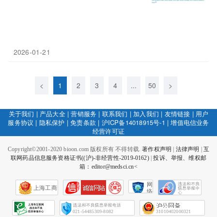
2026-01-21
<
1
2
3
4
...
50
>
关于我们
|
产品大全
|
营销服务
|
联系我们
|
加入我们
|
友情链接
|
用户
服务协议
|
隐私保护
|
免责条款
|
沪ICP备14018915号-1
|
增值电信业务
经营许可证
Copyright©2001-2020 bioon.com 版权所有 不得转载.
著作权声明
|
法律声明
|
互
联网药品信息服务资格证书((沪)-非经营性-2019-0162)
|
投诉、举报、维权邮
箱：editor@medsci.cn<
网
上海工商
络
社
会
征
021-54485309-8082
31010402000321