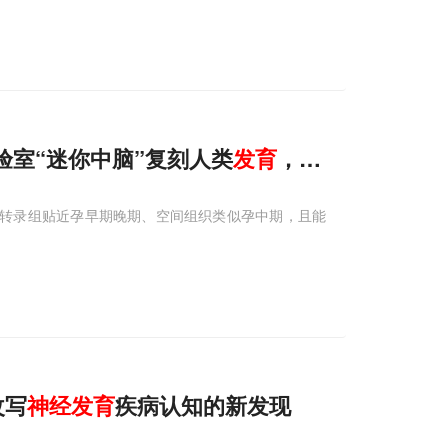
实验室“迷你中脑”复刻人类
发育
，为帕金森等
神
官转录组贴近孕早期晚期、空间组织类似孕中期，且能
改写
神经
发育
疾病认知的新发现