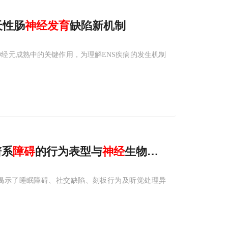
天性肠
神经
发育
缺陷新机制
经元成熟中的关键作用，为理解ENS疾病的发生机制
谱系
障碍
的行为表型与
神经
生物标志物
统揭示了睡眠障碍、社交缺陷、刻板行为及听觉处理异