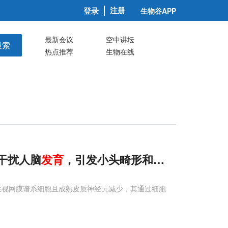
注册
登录
生物谷APP
最新会议
空中讲坛
搜索
热点推荐
生物在线
缺失干扰人脑
发育
，引发小头畸形和
神经
-视网膜谱
生视网膜谱系细胞且成熟皮质神经元减少，其通过细胞