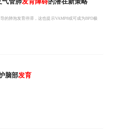
善支气管肺
发育
障碍
的潜在新策略
诱导的肺泡发育停滞，这也提示VAMP8或可成为BPD极
护脑部
发育