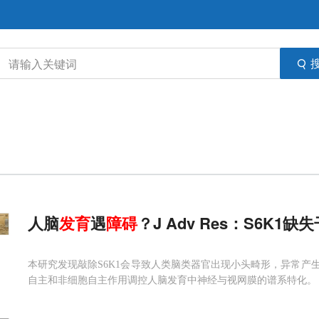
人脑
发育
遇
障碍
？J Adv Res：S6K1
本研究发现敲除S6K1会导致人类脑类器官出现小头畸形，异常产
自主和非细胞自主作用调控人脑发育中神经与视网膜的谱系特化。