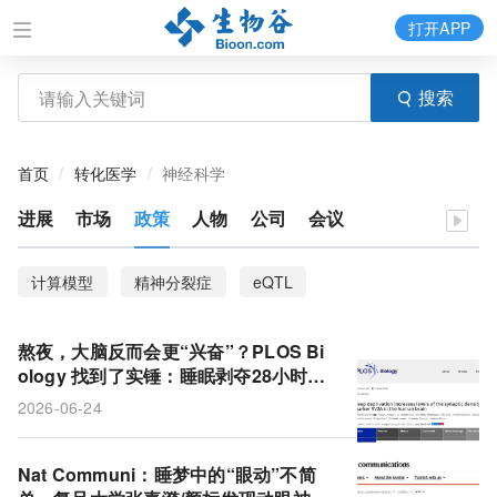
打开APP
搜索
首页
转化医学
神经科学
进展
市场
政策
人物
公司
会议
计算模型
精神分裂症
eQTL
外周神经病理性疼痛（PIPNP）
背根神经节（DRG）
熬夜，大脑反而会更“兴奋”？PLOS Bi
紫杉醇（PTX）
大脑
阿尔茨海默病
ology 找到了实锤：睡眠剥夺28小时，
突触蛋白SV2A显著增加
2026-06-24
nIIIChAT神经元
动眼神经核
大脑萎缩
NfL
性别差异
快速眼动睡眠（REMs）
Nat Communi：睡梦中的“眼动”不简