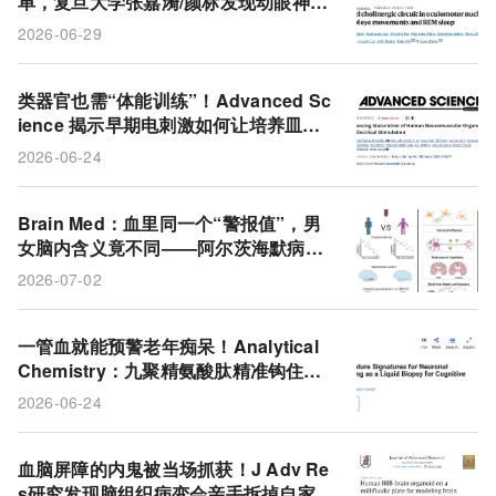
单，复旦大学张嘉漪/颜标发现动眼神经
核同一群神经元如何用平行环路分开管
2026-06-29
睡眠和运动
类器官也需“体能训练”！Advanced Sc
ience 揭示早期电刺激如何让培养皿里
的神经肌肉组织真正走向成熟
2026-06-24
Brain Med：血里同一个“警报值”，男
女脑内含义竟不同——阿尔茨海默病标
志物解读需“分性别”
2026-07-02
一管血就能预警老年痴呆！Analytical
Chemistry：九聚精氨酸肽精准钩住脑
源性外泌体，开辟液体活检新路径
2026-06-24
血脑屏障的内鬼被当场抓获！J Adv Re
s研究发现脑组织病变会亲手拆掉自家大