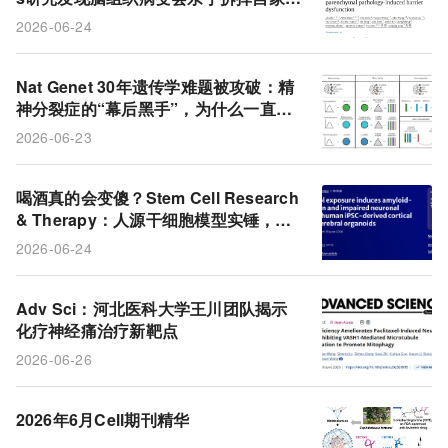
门
2026-06-24
Nat Genet 30年遗传学难题被攻破：精
神分裂症的“幕后黑手”，为什么一直藏
在百万碱基之外？
2026-06-23
喝酒真的会变傻？Stem Cell Research
& Therapy：人源干细胞模型实锤，酒
精可直接诱发阿尔茨海默病样病变
2026-06-24
Adv Sci：河北医科大学王川团队揭示
化疗神经痛治疗新靶点
2026-06-26
2026年6月Cell期刊精华