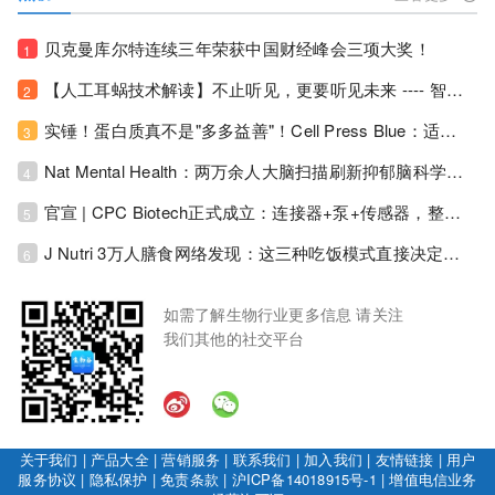
贝克曼库尔特连续三年荣获中国财经峰会三项大奖！
1
【人工耳蜗技术解读】不止听见，更要听见未来 ---- 智能耳蜗，开启人工耳蜗技术新纪元！
2
实锤！蛋白质真不是"多多益善"！Cell Press Blue：适度限蛋白，反而拉长健康寿命！
3
Nat Mental Health：两万余人大脑扫描刷新抑郁脑科学认知！抑郁不只是情绪病，视觉、运动脑区同步受损！
4
官宣 | CPC Biotech正式成立：连接器+泵+传感器，整合生物制药流体管理解决方案！
5
J Nutri 3万人膳食网络发现：这三种吃饭模式直接决定心血管风险与寿命长短！
6
如需了解生物行业更多信息 请关注
我们其他的社交平台
关于我们
|
产品大全
|
营销服务
|
联系我们
|
加入我们
|
友情链接
|
用户
服务协议
|
隐私保护
|
免责条款
|
沪ICP备14018915号-1
|
增值电信业务