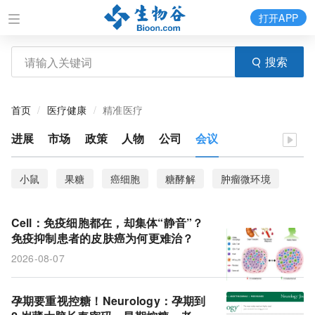
打开APP
搜索
首页
医疗健康
精准医疗
进展
市场
政策
人物
公司
会议
小鼠
果糖
癌细胞
糖酵解
肿瘤微环境
卵巢癌
临床结局
隐窝
结直肠癌
Cell：免疫细胞都在，却集体“静音”？
抗体偶联药物
XJ-4-85
大脑灰质
额叶
免疫抑制患者的皮肤癌为何更难治？
2026-08-07
抑郁症
单细胞RNA测序
化疗
ZFP36L2
肿瘤异质性
休眠
感觉运动皮层
类器官
孕期要重视控糖！Neurology：孕期到