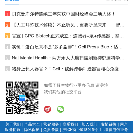
贝克曼库尔特连续三年荣获中国财经峰会三项大奖！
1
【人工耳蜗技术解读】不止听见，更要听见未来 ---- 智能耳蜗，开启人工耳蜗技术新纪元！
2
官宣 | CPC Biotech正式成立：连接器+泵+传感器，整合生物制药流体管理解决方案！
3
实锤！蛋白质真不是"多多益善"！Cell Press Blue：适度限蛋白，反而拉长健康寿命！
4
Nat Mental Health：两万余人大脑扫描刷新抑郁脑科学认知！抑郁不只是情绪病，视觉、运动脑区同步受损！
5
猪身上长人器官？！Cell：破解跨物种造器官核心免疫关卡！全新异种吞噬机制打通人体器官培育赛道！
6
如需了解生物行业更多信息 请关注
我们其他的社交平台
关于我们
|
产品大全
|
营销服务
|
联系我们
|
加入我们
|
友情链接
|
用户
服务协议
|
隐私保护
|
免责条款
|
沪ICP备14018915号-1
|
增值电信业务