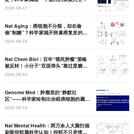
2026-08-07
Nat Aging：癌细胞不分裂，却在偷
偷“制糖”？科学家揭开卵巢癌复发的代
谢诡计
2026-08-04
Nat Chem Biol：百年"饿死肿瘤"策略
被反转！小分子“双面弹头”靠过度糖酵
解撑死肿瘤细胞
2026-08-06
Genome Med：肿瘤里的“静默社
区”——科学家绘制出休眠癌细胞的藏身
地图
2026-08-03
Nat Mental Health：两万余人大脑扫描
刷新抑郁脑科学认知！抑郁不只是情绪