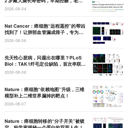
2 岁藏大脑长寿密码，早期控糖，老年
大脑
膳食指南
细胞外囊泡
痴呆症
痴呆晚来近 3 年
2026-08-04
糖消费量
免疫细胞
非黑色素瘤皮肤癌
巨噬细胞
白介素-6
脂质囊泡
DepMap
Nat Cancer：癌细胞“远程遥控”的帮凶
找到了！让肺部血管漏成筛子，专为转
癌细胞系
PD-1
斑马鱼
TAK1基因
移开道
2026-08-06
整合素α5
先天性心脏病
临床试验
胰腺癌
先天性心脏病，问题出在哪里？PLoS
Biol：TAK1纤毛定位缺陷，首次串联起
先心病+多系统畸形的统一通路
2026-08-06
Nature：癌细胞“依赖地图”升级，三维
模型补上二维世界漏掉的靶点！
2026-08-07
Nature：癌细胞转移的“分子开关”被锁
定，科学家揭秘一个蛋白的双面人生！