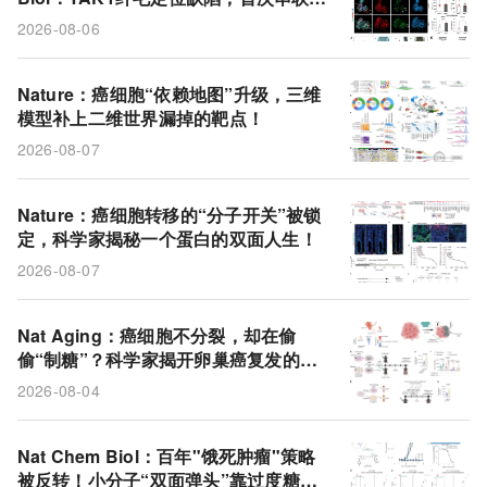
先心病+多系统畸形的统一通路
2026-08-06
Nature：癌细胞“依赖地图”升级，三维
模型补上二维世界漏掉的靶点！
2026-08-07
Nature：癌细胞转移的“分子开关”被锁
定，科学家揭秘一个蛋白的双面人生！
2026-08-07
Nat Aging：癌细胞不分裂，却在偷
偷“制糖”？科学家揭开卵巢癌复发的代
谢诡计
2026-08-04
Nat Chem Biol：百年"饿死肿瘤"策略
被反转！小分子“双面弹头”靠过度糖酵