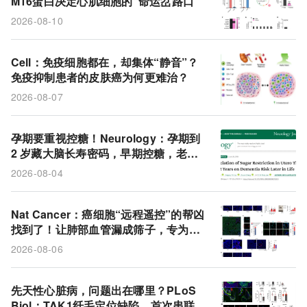
M16蛋白决定心肌细胞的“命运岔路口”
氧化磷酸化
心肌细胞
PD-1
AKT
2026-08-10
PRDM16
噬菌体
抗生素耐药性
遗传多样性
免疫细胞
非黑色素瘤皮肤癌
细胞外囊泡
Cell：免疫细胞都在，却集体“静音”？
免疫抑制患者的皮肤癌为何更难治？
白介素-6
基因组
膳食指南
大脑
2026-08-07
巨噬细胞
糖消费量
痴呆症
整合素α5
孕期要重视控糖！Neurology：孕期到
2 岁藏大脑长寿密码，早期控糖，老年
痴呆晚来近 3 年
2026-08-04
Nat Cancer：癌细胞“远程遥控”的帮凶
找到了！让肺部血管漏成筛子，专为转
移开道
2026-08-06
先天性心脏病，问题出在哪里？PLoS
Biol：TAK1纤毛定位缺陷，首次串联起