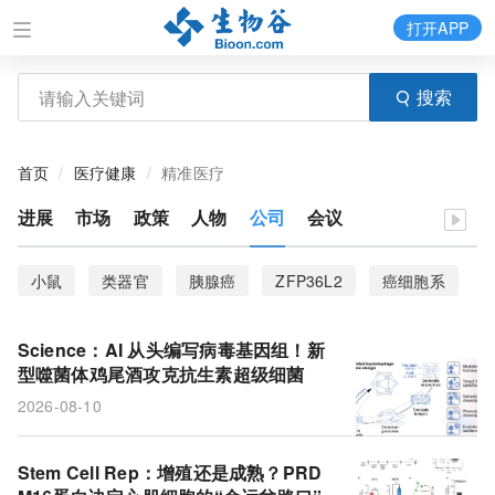
打开APP
搜索
首页
医疗健康
精准医疗
进展
市场
政策
人物
公司
会议
小鼠
类器官
胰腺癌
ZFP36L2
癌细胞系
斑马鱼
临床试验
TAK1基因
临床结局
Science：AI 从头编写病毒基因组！新
DepMap
隐窝
糖酵解
抗体偶联药物
型噬菌体鸡尾酒攻克抗生素超级细菌
2026-08-10
XJ-4-85
癌细胞
果糖
结直肠癌
卵巢癌
肿瘤微环境
先天性心脏病
脂质囊泡
Stem Cell Rep：增殖还是成熟？PRD