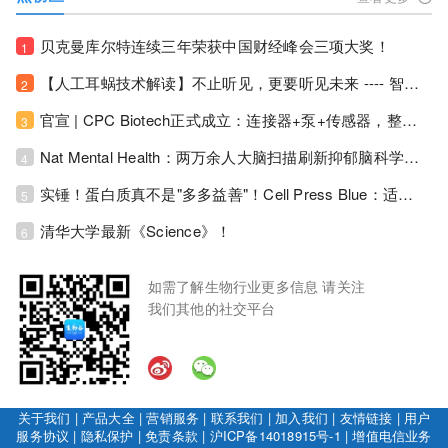
贝克曼库尔特连续三年荣获中国财经峰会三项大奖！
1
【人工耳蜗技术解读】不止听见，更要听见未来 ---- 智能耳蜗，开启人工耳蜗技术新纪元！
2
官宣 | CPC Biotech正式成立：连接器+泵+传感器，整合生物制药流体管理解决方案！
3
Nat Mental Health：两万余人大脑扫描刷新抑郁脑科学认知！抑郁不只是情绪病，视觉、运动脑区同步受损！
4
实锤！蛋白质真不是"多多益善"！Cell Press Blue：适度限蛋白，反而拉长健康寿命！
5
清华大学最新《Science》！
6
如需了解生物行业更多信息 请关注
我们其他的社交平台
关于我们
|
产品大全
|
营销服务
|
联系我们
|
加入我们
|
友情链接
|
用户
服务协议
|
隐私保护
|
免责条款
|
沪ICP备14018915号-1
|
增值电信业务