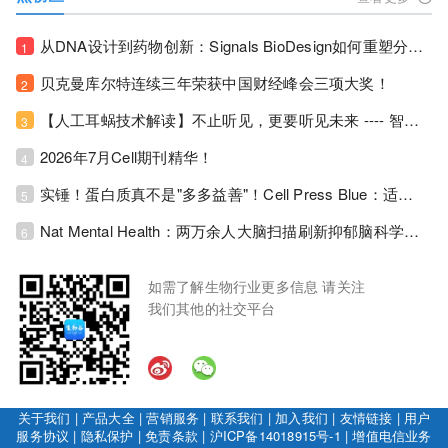
从DNA设计到药物创新：Signals BioDesign如何重塑分子生物学研发生态！
1
贝克曼库尔特连续三年荣获中国财经峰会三项大奖！
2
【人工耳蜗技术解读】不止听见，更要听见未来 ---- 智能耳蜗，开启人工耳蜗技术新纪元！
3
2026年7月Cell期刊精华！
4
实锤！蛋白质真不是"多多益善"！Cell Press Blue：适度限蛋白，反而拉长健康寿命！
5
Nat Mental Health：两万余人大脑扫描刷新抑郁脑科学认知！抑郁不只是情绪病，视觉、运动脑区同步受损！
6
如需了解生物行业更多信息 请关注
我们其他的社交平台
关于我们
|
产品大全
|
营销服务
|
联系我们
|
加入我们
|
友情链接
|
用户
服务协议
|
隐私保护
|
免责条款
|
沪ICP备14018915号-1
|
增值电信业务