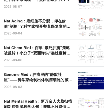
2026-08-07
Nat Aging：癌细胞不分裂，却在偷
偷“制糖”？科学家揭开卵巢癌复发的代
谢诡计
2026-08-04
Nat Chem Biol：百年"饿死肿瘤"策略
被反转！小分子“双面弹头”靠过度糖酵
解撑死肿瘤细胞
2026-08-06
Genome Med：肿瘤里的“静默社
区”——科学家绘制出休眠癌细胞的藏身
地图
2026-08-03
Nat Mental Health：两万余人大脑扫描
刷新抑郁脑科学认知！抑郁不只是情绪