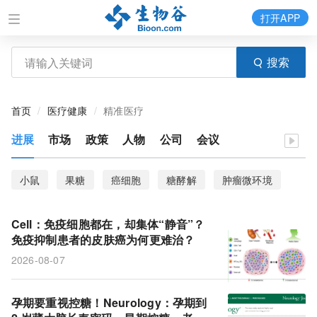
打开APP
搜索
首页
医疗健康
精准医疗
进展
市场
政策
人物
公司
会议
小鼠
果糖
癌细胞
糖酵解
肿瘤微环境
卵巢癌
临床结局
隐窝
结直肠癌
Cell：免疫细胞都在，却集体“静音”？
抗体偶联药物
XJ-4-85
大脑灰质
额叶
免疫抑制患者的皮肤癌为何更难治？
2026-08-07
抑郁症
单细胞RNA测序
化疗
ZFP36L2
肿瘤异质性
休眠
感觉运动皮层
类器官
孕期要重视控糖！Neurology：孕期到