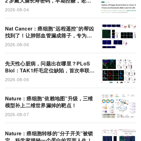
2 岁藏大脑长寿密码，早期控糖，老年
大脑
膳食指南
细胞外囊泡
痴呆症
痴呆晚来近 3 年
2026-08-04
糖消费量
免疫细胞
非黑色素瘤皮肤癌
巨噬细胞
白介素-6
脂质囊泡
DepMap
Nat Cancer：癌细胞“远程遥控”的帮凶
找到了！让肺部血管漏成筛子，专为转
癌细胞系
PD-1
斑马鱼
TAK1基因
移开道
2026-08-06
整合素α5
先天性心脏病
临床试验
胰腺癌
先天性心脏病，问题出在哪里？PLoS
Biol：TAK1纤毛定位缺陷，首次串联起
先心病+多系统畸形的统一通路
2026-08-06
Nature：癌细胞“依赖地图”升级，三维
模型补上二维世界漏掉的靶点！
2026-08-07
Nature：癌细胞转移的“分子开关”被锁
定，科学家揭秘一个蛋白的双面人生！