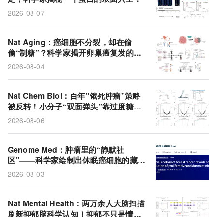
2026-08-07
Nat Aging：癌细胞不分裂，却在偷
偷“制糖”？科学家揭开卵巢癌复发的代
谢诡计
2026-08-04
Nat Chem Biol：百年"饿死肿瘤"策略
被反转！小分子“双面弹头”靠过度糖酵
解撑死肿瘤细胞
2026-08-06
Genome Med：肿瘤里的“静默社
区”——科学家绘制出休眠癌细胞的藏身
地图
2026-08-03
Nat Mental Health：两万余人大脑扫描
刷新抑郁脑科学认知！抑郁不只是情绪