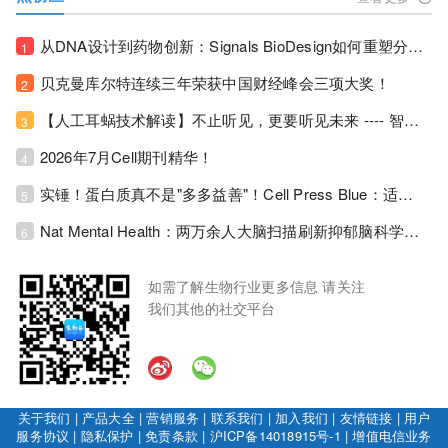
从DNA设计到药物创新：Signals BioDesign如何重塑分子生物学研发生态！
1
贝克曼库尔特连续三年荣获中国财经峰会三项大奖！
2
【人工耳蜗技术解读】不止听见，更要听见未来 ---- 智能耳蜗，开启人工耳蜗技术新纪元！
3
2026年7月Cell期刊精华！
4
实锤！蛋白质真不是"多多益善"！Cell Press Blue：适度限蛋白，反而拉长健康寿命！
5
Nat Mental Health：两万余人大脑扫描刷新抑郁脑科学认知！抑郁不只是情绪病，视觉、运动脑区同步受损！
6
如需了解生物行业更多信息 请关注
我们其他的社交平台
关于我们
|
产品大全
|
营销服务
|
联系我们
|
加入我们
|
友情链接
|
用户
服务协议
|
隐私保护
|
免责条款
|
沪ICP备14018915号-1
|
增值电信业务