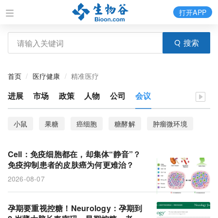
打开APP
搜索
首页
医疗健康
精准医疗
进展
市场
政策
人物
公司
会议
小鼠
果糖
癌细胞
糖酵解
肿瘤微环境
卵巢癌
临床结局
隐窝
结直肠癌
Cell：免疫细胞都在，却集体“静音”？
抗体偶联药物
XJ-4-85
大脑灰质
额叶
免疫抑制患者的皮肤癌为何更难治？
2026-08-07
抑郁症
单细胞RNA测序
化疗
ZFP36L2
肿瘤异质性
休眠
感觉运动皮层
类器官
孕期要重视控糖！Neurology：孕期到