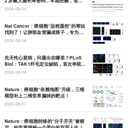
2 岁藏大脑长寿密码，早期控糖，老年
大脑
膳食指南
细胞外囊泡
痴呆症
痴呆晚来近 3 年
2026-08-04
糖消费量
免疫细胞
非黑色素瘤皮肤癌
巨噬细胞
白介素-6
脂质囊泡
DepMap
Nat Cancer：癌细胞“远程遥控”的帮凶
找到了！让肺部血管漏成筛子，专为转
癌细胞系
PD-1
斑马鱼
TAK1基因
移开道
2026-08-06
整合素α5
先天性心脏病
临床试验
胰腺癌
先天性心脏病，问题出在哪里？PLoS
Biol：TAK1纤毛定位缺陷，首次串联起
先心病+多系统畸形的统一通路
2026-08-06
Nature：癌细胞“依赖地图”升级，三维
模型补上二维世界漏掉的靶点！
2026-08-07
Nature：癌细胞转移的“分子开关”被锁
定，科学家揭秘一个蛋白的双面人生！