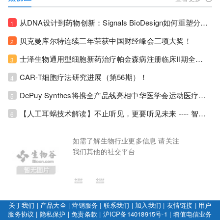
从DNA设计到药物创新：Signals BioDesign如何重塑分子生物学研发生态！
1
贝克曼库尔特连续三年荣获中国财经峰会三项大奖！
2
士泽生物通用型细胞新药治疗帕金森病注册临床II期全部入组完成！
3
CAR-T细胞疗法研究进展（第56期）！
4
DePuy Synthes将携全产品线亮相中华医学会运动医疗分会大会，加码布局中国运动医学创新赛道！
5
【人工耳蜗技术解读】不止听见，更要听见未来 ---- 智能耳蜗，开启人工耳蜗技术新纪元！
6
如需了解生物行业更多信息 请关注
我们其他的社交平台
关于我们
|
产品大全
|
营销服务
|
联系我们
|
加入我们
|
友情链接
|
用户
服务协议
|
隐私保护
|
免责条款
|
沪ICP备14018915号-1
|
增值电信业务