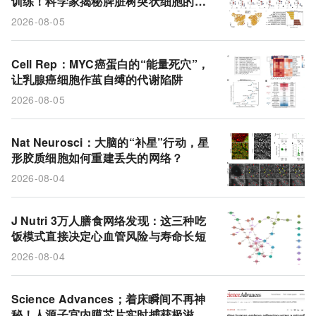
训练！科学家揭秘脾脏树突状细胞的饮
Myc
线粒体
葡萄糖摄取
星形胶质细胞
食密码
2026-08-05
炎症
乳腺癌
死亡风险
Cell Rep：MYC癌蛋白的“能量死穴”，
让乳腺癌细胞作茧自缚的代谢陷阱
2026-08-05
Nat Neurosci：大脑的“补星”行动，星
形胶质细胞如何重建丢失的网络？
2026-08-04
J Nutri 3万人膳食网络发现：这三种吃
饭模式直接决定心血管风险与寿命长短
2026-08-04
Science Advances；着床瞬间不再神
秘！人源子宫内膜芯片实时捕获极滋养