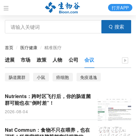
打开APP
搜索
首页
医疗健康
精准医疗
进展
市场
政策
人物
公司
会议
肠道菌群
小鼠
癌细胞
免疫逃逸
营养流行病学
营养调查
癌症转移
KCNMB1
Nutrients：跨时区飞行后，你的肠道菌
临床试验
产业发展
神经退行性疾病
大脑皮层
群可能也在“倒时差”！
2026-08-04
饮食模式
脑机接口
NMOSD
cDC1
代谢重编程
树突状细胞
昼夜节律钟
时差
Nat Commun：食物不只在喂养，也在