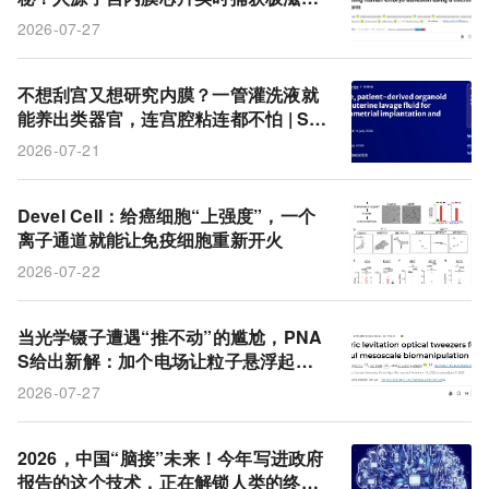
层粘附与谱系重排
2026-07-27
不想刮宫又想研究内膜？一管灌洗液就
能养出类器官，连宫腔粘连都不怕 | Ste
m Cell Research & Therapy
2026-07-21
Devel Cell：给癌细胞“上强度”，一个
离子通道就能让免疫细胞重新开火
2026-07-22
当光学镊子遭遇“推不动”的尴尬，PNA
S给出新解：加个电场让粒子悬浮起
来，百微米级类器官也能安全搬运
2026-07-27
2026，中国“脑接”未来！今年写进政府
报告的这个技术，正在解锁人类的终极