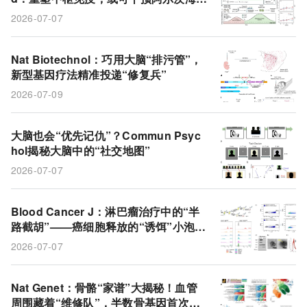
早期病理
2026-07-07
Nat Biotechnol：巧用大脑“排污管”，
新型基因疗法精准投递“修复兵”
2026-07-09
大脑也会“优先记仇”？Commun Psyc
hol揭秘大脑中的“社交地图”
2026-07-07
Blood Cancer J：淋巴瘤治疗中的“半
路截胡”——癌细胞释放的“诱饵”小泡或
会让靶向药功亏一篑
2026-07-07
Nat Genet：骨骼“家谱”大揭秘！血管
周围藏着“维修队”，半数骨基因首次亮