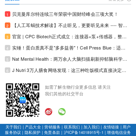
贝克曼库尔特连续三年荣获中国财经峰会三项大奖！
1
【人工耳蜗技术解读】不止听见，更要听见未来 ---- 智能耳蜗，开启人工耳蜗技术新纪元！
2
官宣 | CPC Biotech正式成立：连接器+泵+传感器，整合生物制药流体管理解决方案！
3
实锤！蛋白质真不是"多多益善"！Cell Press Blue：适度限蛋白，反而拉长健康寿命！
4
Nat Mental Health：两万余人大脑扫描刷新抑郁脑科学认知！抑郁不只是情绪病，视觉、运动脑区同步受损！
5
J Nutri 3万人膳食网络发现：这三种吃饭模式直接决定心血管风险与寿命长短！
6
如需了解生物行业更多信息 请关注
我们其他的社交平台
关于我们
|
产品大全
|
营销服务
|
联系我们
|
加入我们
|
友情链接
|
用户
服务协议
|
隐私保护
|
免责条款
|
沪ICP备14018915号-1
|
增值电信业务