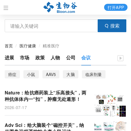
打开APP
搜索
首页
医疗健康
精准医疗
进展
市场
政策
人物
公司
会议
癌症
小鼠
AAV5
大脑
临床剂量
神经科学
类淋巴运输系统
阿尔茨海默病
Nature：给抗癌药装上“乐高接头”，两
临床试验
卡介苗
角色关系
耐药性
种抗体体内一“扣”，肿瘤无处遁形！
2026-07-17
骨质疏松症
RNA测序
软骨细胞
CD20抗原
弥漫大B细胞淋巴瘤
免疫细胞
细胞外囊泡
AI
Adv Sci：给大脑装个“磁控开关”，纳