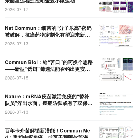
米圆盘远程遥控帕金森小鼠运动
mRNA疫苗
脑部刺激
纳米圆盘
罗米地辛
2026-07-17
神经元
磁场
肿瘤模型
EGFR受体
菌株改造
结构预测
树突状细胞
小鼠模型
Nat Commun：细菌的“分子乐高”密码
被破解，抗癌药物定制化有望迎来新纪
靶向抗体
核酸适配体
EV-SELEX
元
2026-07-13
G蛋白偶联受体
μ-阿片受体激动剂
cDC1
Commun Biol：给“苦口”的药换个思路
——新型“诱饵”筛选法能否钓出更安全
的止痛药？
2026-07-15
Nature：mRNA疫苗激活免疫的“替补
队员”浮出水面，癌症防御或有了双保
险！
2026-07-13
百年卡介苗解锁新潜能！Commun Me
d：重塑中枢免疫，或可干预阿尔茨海默