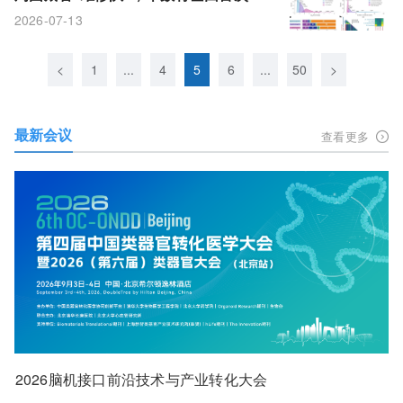
相
2026-07-13
<
1
...
4
5
6
...
50
>
最新会议
查看更多
2026脑机接口前沿技术与产业转化大会