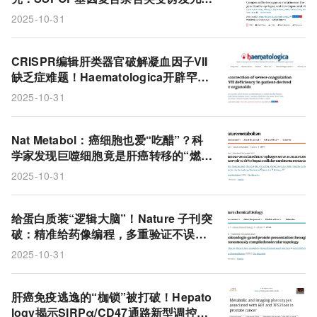
癫痫，多模型证实其功能与致病机制
2025-10-31
CRISPR编辑肝类器官破解凝血因子VII
缺乏症难题！Haematologica开辟罕见
出血病自体治疗新范式
2025-10-31
Nat Metabol：癌细胞也爱“吃醋”？科
学家发现巨噬细胞竟是肝癌转移的“燃料
供应商”！
2025-10-31
给蛋白质装“逻辑大脑”！Nature 子刊突
破：精准给药像编程，多重验证不误伤
健康细胞
2025-10-31
肝癌免疫逃逸的“枷锁”被打破！Hepato
logy揭示SIRPα/CD47通路新型调控分