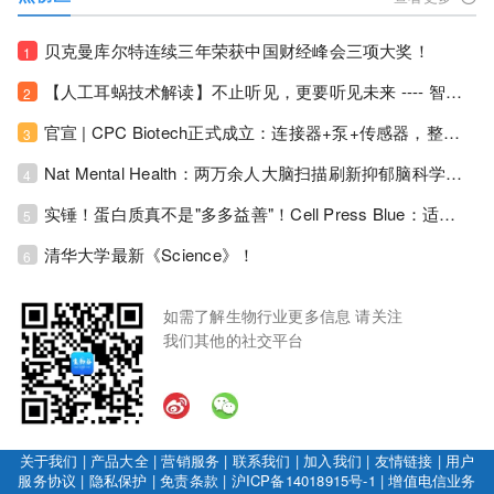
贝克曼库尔特连续三年荣获中国财经峰会三项大奖！
1
【人工耳蜗技术解读】不止听见，更要听见未来 ---- 智能耳蜗，开启人工耳蜗技术新纪元！
2
官宣 | CPC Biotech正式成立：连接器+泵+传感器，整合生物制药流体管理解决方案！
3
Nat Mental Health：两万余人大脑扫描刷新抑郁脑科学认知！抑郁不只是情绪病，视觉、运动脑区同步受损！
4
实锤！蛋白质真不是"多多益善"！Cell Press Blue：适度限蛋白，反而拉长健康寿命！
5
清华大学最新《Science》！
6
如需了解生物行业更多信息 请关注
我们其他的社交平台
关于我们
|
产品大全
|
营销服务
|
联系我们
|
加入我们
|
友情链接
|
用户
服务协议
|
隐私保护
|
免责条款
|
沪ICP备14018915号-1
|
增值电信业务