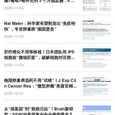
檬+葡萄+铬补充剂 3 个月稳血糖，6 个
月血脂逆袭
2025-11-04
Nat Mater：科学家有望制造出“免疫特
快”，专攻卵巢癌“顽固堡垒”
2025-11-03
肝纤维化不用等移植！日本团队用 iPS
细胞造“微缩肝脏”，破解细胞对话密
码，抗纤维化药筛有了新利器
2025-11-03
晚期卵巢癌选药不再“试错”！J Exp Cli
n Cancer Res：“微型肿瘤”类器官精准
预测疗效
2025-10-31
从“假基因”到“致病元凶”！Brain新研
究：SSPOP基因复合杂合突变诱发儿童