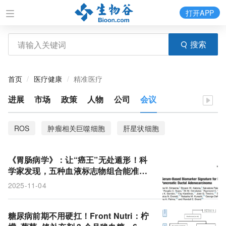
打开APP
搜索
首页
医疗健康
精准医疗
进展
市场
政策
人物
公司
会议
ROS
肿瘤相关巨噬细胞
肝星状细胞
乙酰辅酶A
醋酸盐
智能蛋白质
药物释放
《胃肠病学》：让“癌王”无处遁形！科
生物标志物
乙酰氨基酚
类器官
空腹血糖
学家发现，五种血液标志物组合能准确
发现早期胰腺癌，效果优于现有检测方
2025-11-04
糖尿病前期
膳食补充剂
肿瘤
纳米颗粒
法
肝纤维化
白介素-12
小鼠模型
饮食
糖尿病前期不用硬扛！Front Nutri：柠