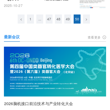
子及靶向干预新策略
2025-10-27
<
1
...
47
48
49
50
>
最新会议
查看更多
2026脑机接口前沿技术与产业转化大会